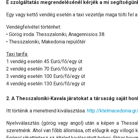
E szolgáltatás megrendelésénél kérjék a mi segítségünke
Egy vagy kettő vendég esetén a taxi vezetője maga tölti fel a
Vendégfelvétel történhet:
• Görög iroda: Thesszaloniki, Anagennisios 38.
• Thesszaloniki, Makedonia repülőtér
Taxi tarifa:
1 vendég esetén 45 Euró/fő/egy út
2 vendég esetén 70 Euró/fő/egy út
3 vendég esetén 100 Euró/fő/egy út
4 vendég esetén 130 Euró/fő/egy út
2. A Thesszaloniki-Kavala járatokat a társaság saját hon
Itt történik a menetrend kiválasztása:
http://ktelmacedonia.g
Nyelvválasztás (görög vagy angol) után a képen a Thessal
szeretnénk. Ahol van főbb állomása, ott előugrik egy villogó k
Egérrel rákattintasz az általad kiválasztott helyre. Ekkor beugr