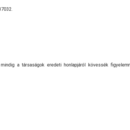
37032.
, mindig a társaságok eredeti honlapjáról kövessék figyele