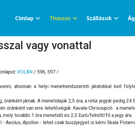
Címlap
Thassos
Szállások
Ág
sszal vagy vonattal
onlapot:
VOLÁN
/ 596, 597 /
enni, ahonnan a helyi menetrendszerinti járatokkal kell folyt
ránként járnak. A menetidejük 2,5 óra, a retúr jegyár pedig 24 E
n óránként van erre lehetõségük. Kavala-Chrisoupoli : a menetidõ
ra, mely további 1 óra menetidő és 2,5 Euró/felnőtt/fő a jegy ára.
 - Aeolus, Apollon - lehet csak buszjegyet is kérni Skala Potami