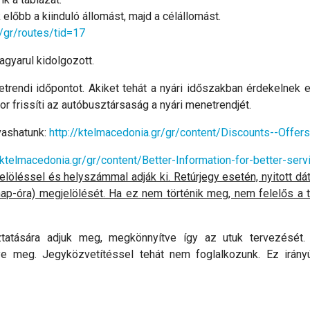
k előbb a kiinduló állomást, majd a célállomást.
r/gr/routes/tid=17
gyarul kidolgozott.
rendi időpontot. Akiket tehát a nyári időszakban érdekelnek e
r frissíti az autóbusztársaság a nyári menetrendjét.
vashatunk:
http://ktelmacedonia.gr/gr/content/Discounts--Offer
/ktelmacedonia.gr/gr/content/Better-Information-for-better-serv
elöléssel és helyszámmal adják ki. Retúrjegy esetén, nyitott d
(nap-óra) megjelölését. Ha ez nem történik meg, nem felelős a 
atására adjuk meg, megkönnyítve így az utuk tervezését. 
ye meg. Jegyközvetítéssel tehát nem foglalkozunk. Ez irán