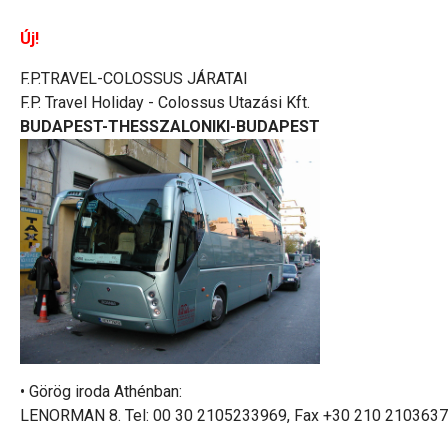
Új!
F.P.TRAVEL-COLOSSUS JÁRATAI
F.P. Travel Holiday - Colossus Utazási Kft.
BUDAPEST-THESSZALONIKI-BUDAPEST
• Görög iroda Athénban:
LENORMAN 8. Tel: 00 30 2105233969, Fax +30 210 210363