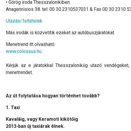
• Görög iroda Thesszalonikiben:
Anagennisios 38. tel: 00 30 2310537031 & Fax 00 30 2310 5
Utazási feltételek
Más irodák is közvetítik ezeket az autóbuszjáratokat.
Menetrend itt olvasható:
www.colossus.hu
Kérjük az e járatokkal Thesszalonikiig utazó vendégeket
menetrendet.
Az út folytatása hogyan történhet tovább?
1. Taxi
Kavaláig, vagy Keramoti kikötőig
2013-ban új taxiárak élnek.