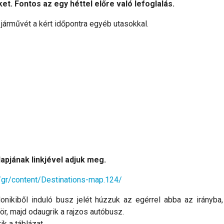
t. Fontos az egy héttel előre való lefoglalás.
 járművét a kért időpontra egyéb utasokkal.
lapjának linkjével adjuk meg.
r/gr/content/Destinations-map.124/
onikiből induló busz jelét húzzuk az egérrel abba az irányba
ör, majd odaugrik a rajzos autóbusz.
ik a táblázat.