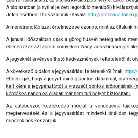
A táblázatban (a nyíllal jelzett legördülő menüből) kiválasztju
Jelen esetben: Thesszaloniki-Kavala:
http://ktelmacedonia.g
A menetrendtáblázat értelmezése azonos, mint az általunk ma
A januári időszakban csak a görög húsvét hetéig adtak menet
ellenőrizzék azt április környékén. Nagy valószínűséggel akko
A jegyeknél érvényesíthető kedvezmények feltételeiről itt ol
A következő oldalon a jegyvásárlási feltételekről írnak:
http:/
Ebben írják, hogy a jegyet mindig pontos dátummal, óra-megj
kell kérni a jegypénztártól a visszaút pontos időpontjának 
kérdéses napon és órában már nem tud helyet biztosítani.
Az autóbuszos közlekedés módját a vendégeink tájékozt
megtervezését és a jegyvásárlást mindenki önállóan teg
mindenkinek köszönjük.