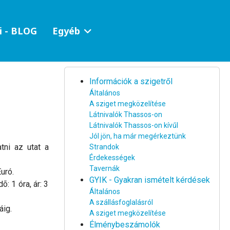
i - BLOG
Egyéb
Információk a szigetről
Általános
A sziget megközelítése
Látnivalók Thassos-on
Látnivalók Thassos-on kívűl
Jól jön, ha már megérkeztünk
atni az utat a
Strandok
Érdekességek
Tavernák
uró.
GYIK - Gyakran ismételt kérdések
: 1 óra, ár: 3
Általános
A szállásfoglalásról
áig.
A sziget megközelítése
Élménybeszámolók