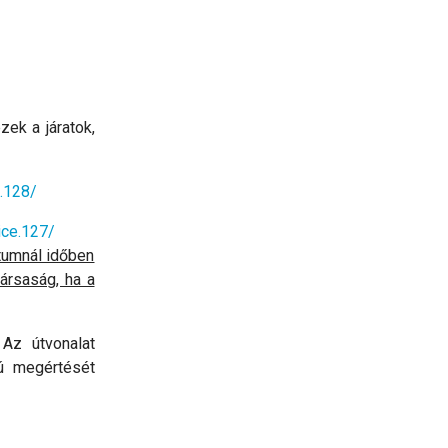
zek a járatok,
s.128/
ice.127/
átumnál időben
társaság, ha a
Az útvonalat
yú megértését