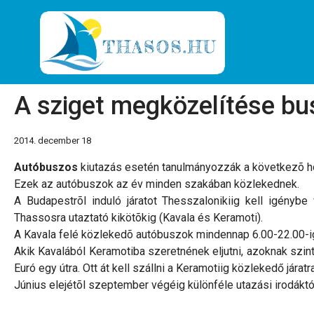
A sziget megközelítése bu
2014. december 18
Autóbuszos
kiutazás esetén tanulmányozzák a következõ h
Ezek az autóbuszok az év minden szakában közlekednek.
A Budapestrõl induló járatot Thesszalonikiig kell igénybe v
Thassosra utaztató kikötõkig (Kavala és Keramoti).
A Kavala felé közlekedõ autóbuszok mindennap 6.00-22.00-ig, ó
Akik Kavalából Keramotiba szeretnének eljutni, azoknak szinté
Euró egy útra. Ott át kell szállni a Keramotiig közlekedő járat
Június elejétõl szeptember végéig különféle utazási irodáktól