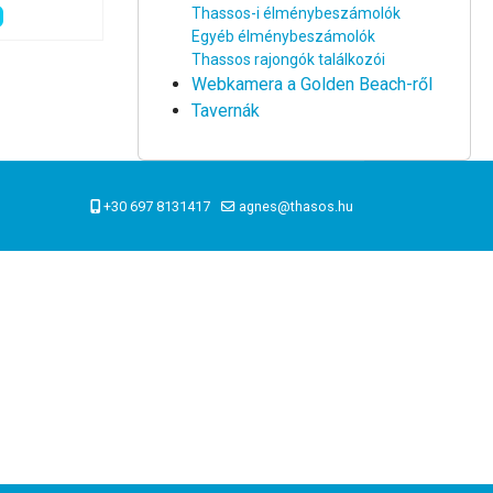
Thassos-i élménybeszámolók
Egyéb élménybeszámolók
Thassos rajongók találkozói
Webkamera a Golden Beach-ről
Tavernák
+30 697 8131417
agnes@thasos.hu