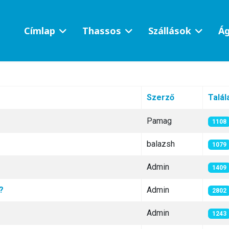
Címlap
Thassos
Szállások
Ág
Szerző
Talál
Pamag
1108
balazsh
1079
Admin
1409
?
Admin
2802
Admin
1243