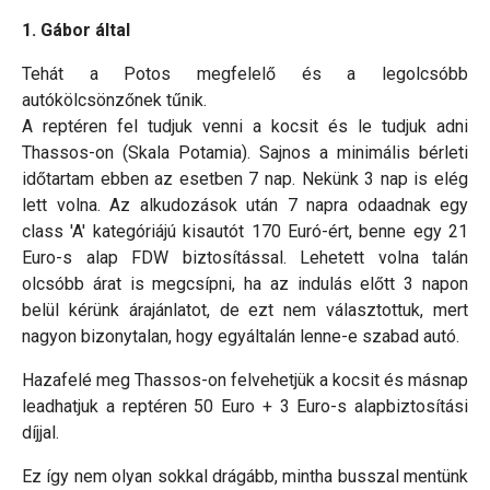
1. Gábor által
Tehát a Potos megfelelő és a legolcsóbb
autókölcsönzőnek tűnik.
A reptéren fel tudjuk venni a kocsit és le tudjuk adni
Thassos-on (Skala Potamia). Sajnos a minimális bérleti
időtartam ebben az esetben 7 nap. Nekünk 3 nap is elég
lett volna. Az alkudozások után 7 napra odaadnak egy
class 'A' kategóriájú kisautót 170 Euró-ért, benne egy 21
Euro-s alap FDW biztosítással. Lehetett volna talán
olcsóbb árat is megcsípni, ha az indulás előtt 3 napon
belül kérünk árajánlatot, de ezt nem választottuk, mert
nagyon bizonytalan, hogy egyáltalán lenne-e szabad autó.
Hazafelé meg Thassos-on felvehetjük a kocsit és másnap
leadhatjuk a reptéren 50 Euro + 3 Euro-s alapbiztosítási
díjjal.
Ez így nem olyan sokkal drágább, mintha busszal mentünk