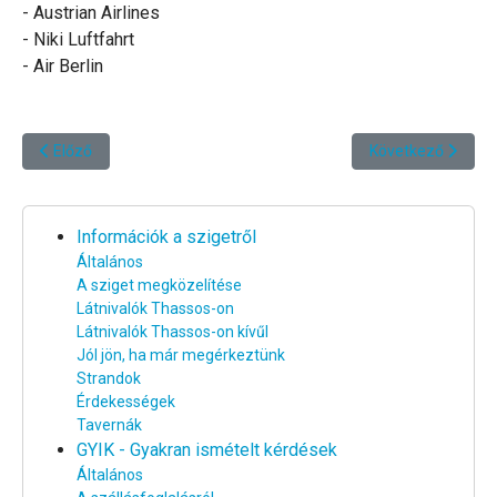
- Austrian Airlines
- Niki Luftfahrt
- Air Berlin
Előző cikk: A sziget megközelítése busszal vagy vonattal
Következő cikk: Eg
Előző
Következő
Információk a szigetről
Általános
A sziget megközelítése
Látnivalók Thassos-on
Látnivalók Thassos-on kívűl
Jól jön, ha már megérkeztünk
Strandok
Érdekességek
Tavernák
GYIK - Gyakran ismételt kérdések
Általános