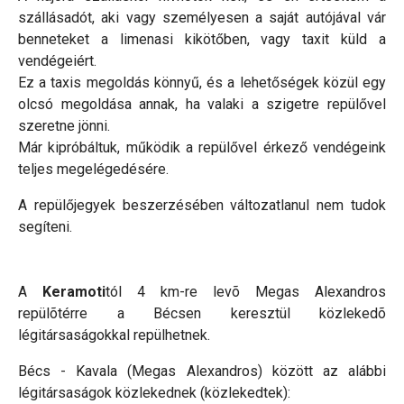
szállásadót, aki vagy személyesen a saját autójával vár
benneteket a limenasi kikötőben, vagy taxit küld a
vendégeiért.
Ez a taxis megoldás könnyű, és a lehetőségek közül egy
olcsó megoldása annak, ha valaki a szigetre repülővel
szeretne jönni.
Már kipróbáltuk, működik a repülővel érkező vendégeink
teljes megelégedésére.
A repülőjegyek beszerzésében változatlanul nem tudok
segíteni.
A
Keramoti
tól 4 km-re levõ Megas Alexandros
repülõtérre a Bécsen keresztül közlekedõ
légitársaságokkal repülhetnek.
Bécs - Kavala (Megas Alexandros) között az alábbi
légitársaságok közlekednek (közlekedtek):