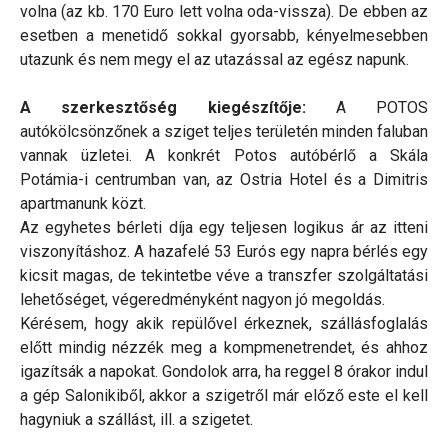
volna (az kb. 170 Euro lett volna oda-vissza). De ebben az
esetben a menetidő sokkal gyorsabb, kényelmesebben
utazunk és nem megy el az utazással az egész napunk.
A szerkesztőség kiegészítője:
A POTOS
autókölcsönzőnek a sziget teljes területén minden faluban
vannak üzletei. A konkrét Potos autóbérlő a Skála
Potámia-i centrumban van, az Ostria Hotel és a Dimitris
apartmanunk közt.
Az egyhetes bérleti díja egy teljesen logikus ár az itteni
viszonyításhoz. A hazafelé 53 Eurós egy napra bérlés egy
kicsit magas, de tekintetbe véve a transzfer szolgáltatási
lehetőséget, végeredményként nagyon jó megoldás.
Kérésem, hogy akik repülővel érkeznek, szállásfoglalás
előtt mindig nézzék meg a kompmenetrendet, és ahhoz
igazítsák a napokat. Gondolok arra, ha reggel 8 órakor indul
a gép Salonikiből, akkor a szigetről már előző este el kell
hagyniuk a szállást, ill. a szigetet.