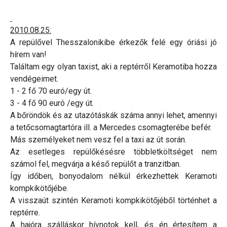
2010.08.25:
A repülővel Thesszalonikibe érkezők felé egy óriási jó
hírem van!
Találtam egy olyan taxist, aki a reptérről Keramotiba hozza
vendégeimet.
1 - 2 fő 70 euró/egy út.
3 - 4 fő 90 euró /egy út.
A bőröndök és az utazótáskák száma annyi lehet, amennyi
a tetőcsomagtartóra ill. a Mercedes csomagterébe befér.
Más személyeket nem vesz fel a taxi az út során.
Az esetleges repülőkésésre többletköltséget nem
számol fel, megvárja a késő repülőt a tranzitban.
Így időben, bonyodalom nélkül érkezhettek Keramoti
kompkikötőjébe.
A visszaút szintén Keramoti kompkikötőjéből történhet a
reptérre.
A hajóra szálláskor hívnotok kell, és én értesítem a