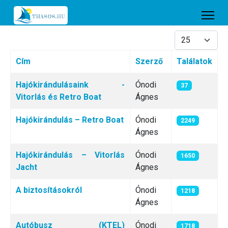
Tételek #
Cím
Szerző
Találatok
Cikkek
Hajókirándulásaink -
Ónodi
37
Vitorlás és Retro Boat
Ágnes
Hajókirándulás – Retro Boat
Ónodi
2249
Ágnes
Hajókirándulás – Vitorlás
Ónodi
1650
Jacht
Ágnes
A biztosításokról
Ónodi
1218
Ágnes
Autóbusz (KTEL)
Ónodi
1718