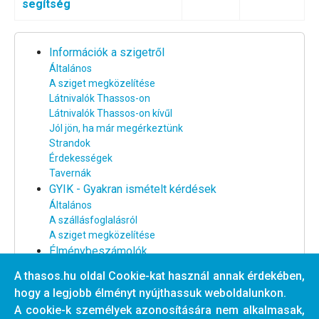
segítség
Információk a szigetről
Általános
A sziget megközelítése
Látnivalók Thassos-on
Látnivalók Thassos-on kívűl
Jól jön, ha már megérkeztünk
Strandok
Érdekességek
Tavernák
GYIK - Gyakran ismételt kérdések
Általános
A szállásfoglalásról
A sziget megközelítése
Élménybeszámolók
Thassos-i élménybeszámolók
A thasos.hu oldal Cookie-kat használ annak érdekében,
Egyéb élménybeszámolók
hogy a legjobb élményt nyújthassuk weboldalunkon.
Thassos rajongók találkozói
A cookie-k személyek azonosítására nem alkalmasak,
Webkamera a Golden Beach-ről