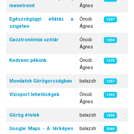
menetrend
Ágnes
Egészségügyi ellátás a
Ónodi
1537
szigeten
Ágnes
Gasztronómiai szótár
Ónodi
1650
Ágnes
Kedvenc pékünk
Ónodi
1575
Ágnes
Mondatok Görögországban
balazsh
1557
Vizisport lehetőségek
Ónodi
1392
Ágnes
Görög ételek
balazsh
1836
Google Maps - A térképes
balazsh
2040