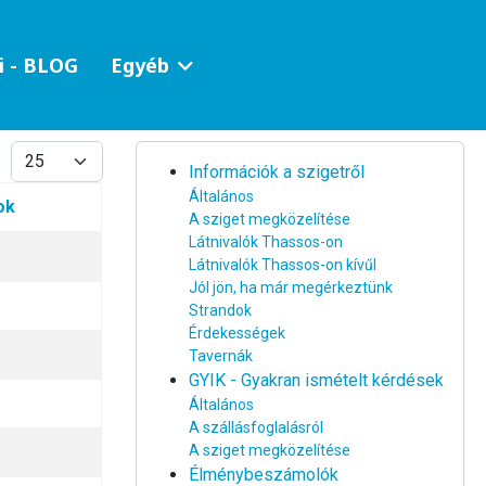
i - BLOG
Egyéb
Tételek #
Információk a szigetről
Általános
ok
A sziget megközelítése
Látnivalók Thassos-on
Látnivalók Thassos-on kívűl
Jól jön, ha már megérkeztünk
Strandok
Érdekességek
Tavernák
GYIK - Gyakran ismételt kérdések
Általános
A szállásfoglalásról
A sziget megközelítése
Élménybeszámolók