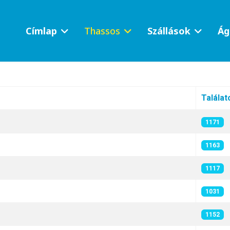
Címlap
Thassos
Szállások
Ág
Találat
1171
1163
1117
1031
1152