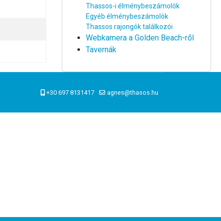
Thassos-i élménybeszámolók
Egyéb élménybeszámolók
Thassos rajongók találkozói
Webkamera a Golden Beach-ről
Tavernák
+30 697 8131417
agnes@thasos.hu