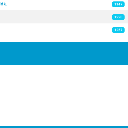
lók.
1147
1220
1257