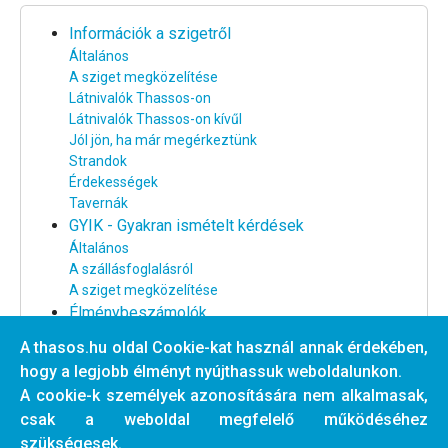
Információk a szigetről
Általános
A sziget megközelítése
Látnivalók Thassos-on
Látnivalók Thassos-on kívűl
Jól jön, ha már megérkeztünk
Strandok
Érdekességek
Tavernák
GYIK - Gyakran ismételt kérdések
Általános
A szállásfoglalásról
A sziget megközelítése
Élménybeszámolók
Thassos-i élménybeszámolók
A thasos.hu oldal Cookie-kat használ annak érdekében,
Egyéb élménybeszámolók
hogy a legjobb élményt nyújthassuk weboldalunkon.
Thassos rajongók találkozói
A cookie-k személyek azonosítására nem alkalmasak,
Webkamera a Golden Beach-ről
csak a weboldal megfelelő működéséhez
Tavernák
szükségesek.