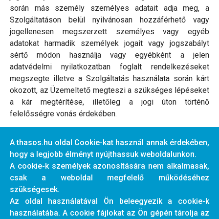
során más személy személyes adatait adja meg, a
Szolgáltatáson belül nyilvánosan hozzáférhető vagy
jogellenesen megszerzett személyes vagy egyéb
adatokat harmadik személyek jogait vagy jogszabályt
sértő módon használja vagy egyébként a jelen
adatvédelmi nyilatkozatban foglalt rendelkezéseket
megszegte illetve a Szolgáltatás használata során kárt
okozott, az Üzemeltető megteszi a szükséges lépéseket
a kár megtérítése, illetőleg a jogi úton történő
felelősségre vonás érdekében.
6.3 Módosítás
A thasos.hu oldal Cookie-kat használ annak érdekében,
Az Üzemeltető fenntartja a jogot a jelen adatvédelmi
hogy a legjobb élményt nyújthassuk weboldalunkon.
nyilatkozat módosítására. Módosítás esetében az
A cookie-k személyek azonosítására nem alkalmasak,
Üzemeltető a módosított nyilatkozatot elérhetővé teszi a
csak a weboldal megfelelő működéséhez
Szolgáltatás nyitóoldalán.
szükségesek.
Az oldal használatával Ön beleegyezik a cookie-k
használatába. A cookie fájlokat az Ön gépén tárolja az