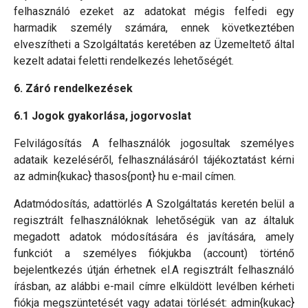
felhasználó ezeket az adatokat mégis felfedi egy
harmadik személy számára, ennek következtében
elveszítheti a Szolgáltatás keretében az Üzemeltető által
kezelt adatai feletti rendelkezés lehetőségét.
6. Záró rendelkezések
6.1 Jogok gyakorlása, jogorvoslat
Felvilágosítás A felhasználók jogosultak személyes
adataik kezeléséről, felhasználásáról tájékoztatást kérni
az admin{kukac} thasos{pont} hu e-mail címen.
Adatmódosítás, adattörlés A Szolgáltatás keretén belül a
regisztrált felhasználóknak lehetőségük van az általuk
megadott adatok módosítására és javítására, amely
funkciót a személyes fiókjukba (account) történő
bejelentkezés útján érhetnek el.A regisztrált felhasználó
írásban, az alábbi e-mail címre elküldött levélben kérheti
fiókja megszüntetését vagy adatai törlését: admin{kukac}