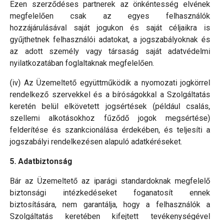
Ezen szerződéses partnerek az önkéntesség elvének
megfelelően csak az egyes felhasználók
hozzájárulásával saját jogukon és saját céljaikra is
gyűjthetnek felhasználói adatokat, a jogszabályoknak és
az adott személy vagy társaság saját adatvédelmi
nyilatkozatában foglaltaknak megfelelően.
(iv) Az Üzemeltető együttműködik a nyomozati jogkörrel
rendelkező szervekkel és a bíróságokkal a Szolgáltatás
keretén belül elkövetett jogsértések (például csalás,
szellemi alkotásokhoz fűződő jogok megsértése)
felderítése és szankcionálása érdekében, és teljesíti a
jogszabályi rendelkezésen alapuló adatkéréseket.
5. Adatbiztonság
Bár az Üzemeltető az iparági standardoknak megfelelő
biztonsági intézkedéseket foganatosít ennek
biztosítására, nem garantálja, hogy a felhasználók a
Szolgáltatás keretében kifejtett tevékenységével