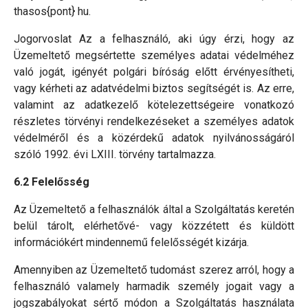
thasos{pont} hu.
Jogorvoslat Az a felhasználó, aki úgy érzi, hogy az
Üzemeltető megsértette személyes adatai védelméhez
való jogát, igényét polgári bíróság előtt érvényesítheti,
vagy kérheti az adatvédelmi biztos segítségét is. Az erre,
valamint az adatkezelő kötelezettségeire vonatkozó
részletes törvényi rendelkezéseket a személyes adatok
védelméről és a közérdekű adatok nyilvánosságáról
szóló 1992. évi LXIII. törvény tartalmazza.
6.2 Felelősség
Az Üzemeltető a felhasználók által a Szolgáltatás keretén
belül tárolt, elérhetővé- vagy közzétett és küldött
információkért mindennemű felelősségét kizárja.
Amennyiben az Üzemeltető tudomást szerez arról, hogy a
felhasználó valamely harmadik személy jogait vagy a
jogszabályokat sértő módon a Szolgáltatás használata