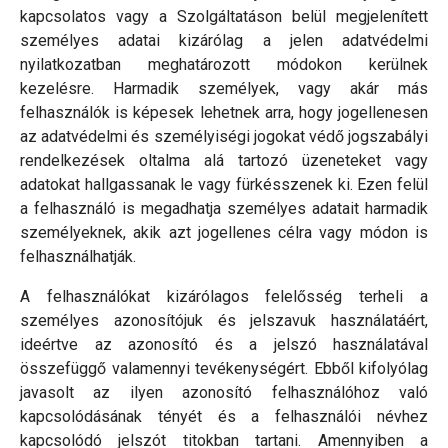
kapcsolatos vagy a Szolgáltatáson belül megjelenített
személyes adatai kizárólag a jelen adatvédelmi
nyilatkozatban meghatározott módokon kerülnek
kezelésre. Harmadik személyek, vagy akár más
felhasználók is képesek lehetnek arra, hogy jogellenesen
az adatvédelmi és személyiségi jogokat védő jogszabályi
rendelkezések oltalma alá tartozó üzeneteket vagy
adatokat hallgassanak le vagy fürkésszenek ki. Ezen felül
a felhasználó is megadhatja személyes adatait harmadik
személyeknek, akik azt jogellenes célra vagy módon is
felhasználhatják.
A felhasználókat kizárólagos felelősség terheli a
személyes azonosítójuk és jelszavuk használatáért,
ideértve az azonosító és a jelszó használatával
összefüggő valamennyi tevékenységért. Ebből kifolyólag
javasolt az ilyen azonosító felhasználóhoz való
kapcsolódásának tényét és a felhasználói névhez
kapcsolódó jelszót titokban tartani. Amennyiben a