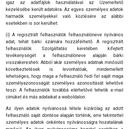
igaz az adatfájlok használatával az Üzemeltető
kezelésébe került adatokra. Az egyes személyes adatok
harmadik személyekkel való közlésére az alábbi
esetekben is sor kerülhet:
(i) A regisztrált felhasználók felhasználóneve nyilvános
adat, tehát bárki számára hozzáférhető. A regisztrált
felhasználók Szolgáltatás keretében kifejtett
tevékenységét a felhasználóneve alapján bárki
visszakeresheti. Abból akár személyes adatnak minősülő
következtetések is levonhatóak, mindemellett
lehetséges, hogy maga a felhasználó fedi fel saját maga
személyazonosságát személyes azonosítását lehetővé
teszi. A felhasználók továbbá elérhetővé tehetik e-mail
címüket és más adataikat a weboldalon.
Az ilyen adatok nyilvánossá tétele kizárólag az adott
felhasználó saját döntése alapján történik, erre tekintettel
személyes adatok önkéntes nyilvánosságra hozatalának