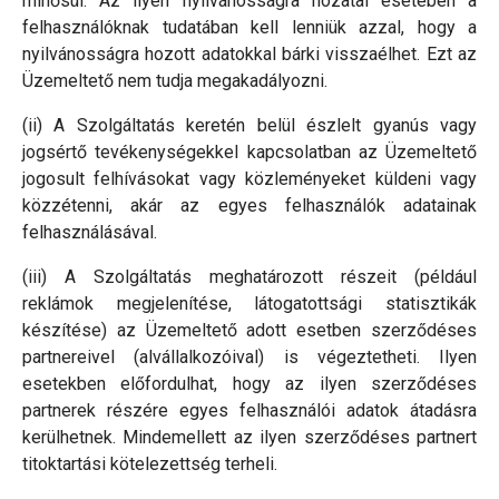
minősül. Az ilyen nyilvánosságra hozatal esetében a
felhasználóknak tudatában kell lenniük azzal, hogy a
nyilvánosságra hozott adatokkal bárki visszaélhet. Ezt az
Üzemeltető nem tudja megakadályozni.
(ii) A Szolgáltatás keretén belül észlelt gyanús vagy
jogsértő tevékenységekkel kapcsolatban az Üzemeltető
jogosult felhívásokat vagy közleményeket küldeni vagy
közzétenni, akár az egyes felhasználók adatainak
felhasználásával.
(iii) A Szolgáltatás meghatározott részeit (például
reklámok megjelenítése, látogatottsági statisztikák
készítése) az Üzemeltető adott esetben szerződéses
partnereivel (alvállalkozóival) is végeztetheti. Ilyen
esetekben előfordulhat, hogy az ilyen szerződéses
partnerek részére egyes felhasználói adatok átadásra
kerülhetnek. Mindemellett az ilyen szerződéses partnert
titoktartási kötelezettség terheli.