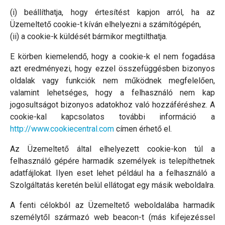
(i) beállíthatja, hogy értesítést kapjon arról, ha az
Üzemeltető cookie-t kíván elhelyezni a számítógépén,
(ii) a cookie-k küldését bármikor megtilthatja.
E körben kiemelendő, hogy a cookie-k el nem fogadása
azt eredményezi, hogy ezzel összefüggésben bizonyos
oldalak vagy funkciók nem működnek megfelelően,
valamint lehetséges, hogy a felhasználó nem kap
jogosultságot bizonyos adatokhoz való hozzáféréshez. A
cookie-kal kapcsolatos további információ a
http://www.cookiecentral.com
címen érhető el.
Az Üzemeltető által elhelyezett cookie-kon túl a
felhasználó gépére harmadik személyek is telepíthetnek
adatfájlokat. Ilyen eset lehet például ha a felhasználó a
Szolgáltatás keretén belül ellátogat egy másik weboldalra.
A fenti célokból az Üzemeltető weboldalába harmadik
személytől származó web beacon-t (más kifejezéssel