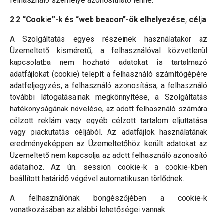
felhasználó személye azonosítható lenne.
2.2 “Cookie”-k és “web beacon”-ök elhelyezése, célja
A Szolgáltatás egyes részeinek használatakor az
Üzemeltető kisméretű, a felhasználóval közvetlenül
kapcsolatba nem hozható adatokat is tartalmazó
adatfájlokat (cookie) telepít a felhasználó számítógépére
adatfeljegyzés, a felhasználó azonosítása, a felhasználó
további látogatásainak megkönnyítése, a Szolgáltatás
hatékonyságának növelése, az adott felhasználó számára
célzott reklám vagy egyéb célzott tartalom eljuttatása
vagy piackutatás céljából. Az adatfájlok használatának
eredményeképpen az Üzemeltetőhöz került adatokat az
Üzemeltető nem kapcsolja az adott felhasználó azonosító
adataihoz. Az ún. session cookie-k a cookie-kben
beállított határidő végével automatikusan törlődnek.
A felhasználónak böngészőjében a cookie-k
vonatkozásában az alábbi lehetőségei vannak: