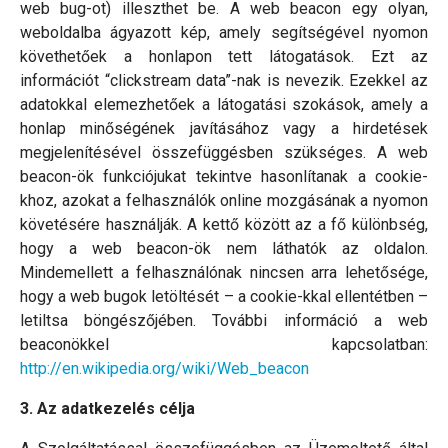
web bug-ot) illeszthet be. A web beacon egy olyan,
weboldalba ágyazott kép, amely segítségével nyomon
követhetőek a honlapon tett látogatások. Ezt az
információt “clickstream data”-nak is nevezik. Ezekkel az
adatokkal elemezhetőek a látogatási szokások, amely a
honlap minőségének javításához vagy a hirdetések
megjelenítésével összefüggésben szükséges. A web
beacon-ök funkciójukat tekintve hasonlítanak a cookie-
khoz, azokat a felhasználók online mozgásának a nyomon
követésére használják. A kettő között az a fő különbség,
hogy a web beacon-ök nem láthatók az oldalon.
Mindemellett a felhasználónak nincsen arra lehetősége,
hogy a web bugok letöltését – a cookie-kkal ellentétben –
letiltsa böngészőjében. További információ a web
beaconökkel kapcsolatban:
http://en.wikipedia.org/wiki/Web_beacon
3. Az adatkezelés célja