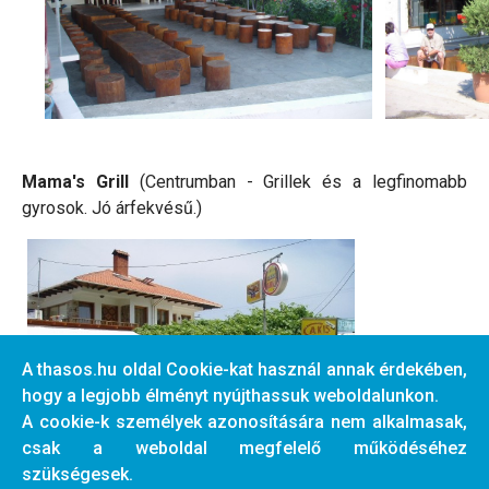
Mama's Grill
(Centrumban - Grillek és a legfinomabb
gyrosok. Jó árfekvésű.)
A thasos.hu oldal Cookie-kat használ annak érdekében,
hogy a legjobb élményt nyújthassuk weboldalunkon.
A cookie-k személyek azonosítására nem alkalmasak,
csak a weboldal megfelelő működéséhez
szükségesek.