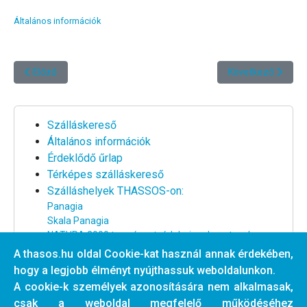
Általános információk
Előző cikk: Szálláskereső
Következő cikk:
Előző
Következő
Szálláskereső
Általános információk
Érdeklődő űrlap
Térképes szálláskereső
Szálláshelyek THASSOS-on:
Panagia
Skala Panagia
NATURA 2000 természetvédelmi park partszakasz
Nagy strand környéke
A thasos.hu oldal Cookie-kat használ annak érdekében,
Centrum és a nagy strand között
hogy a legjobb élményt nyújthassuk weboldalunkon.
Centrum partszakasz
A cookie-k személyek azonosítására nem alkalmasak,
Tengertől távoli szállások
csak a weboldal megfelelő működéséhez