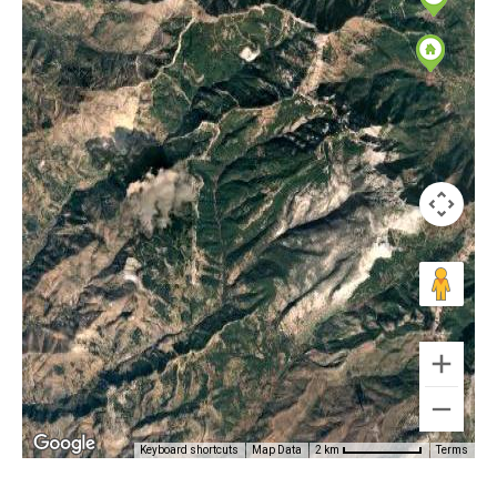
Keyboard shortcuts
Map Data
Terms
2 km