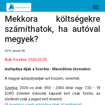
Mekkora költségekre
számíthatok, ha autóval
megyek?
2015. január 06
Árak frissítve: 2026.05.30.
Autópálya díjak a Szerbia - Macedónia útvonalon:
A magyar autópályadíjak azt hiszem, ismertek.
Szerbia:
2026-os árak: 850 - 2060 dinár vagy 7,50 - 18
EURÓ (minden második kapunál kell csak fizetni, az
elsőknél csak a jegyet kell elvenni)
(
A hivatalos szerb autópálya díjak itt találhatók
)