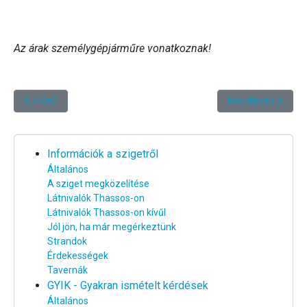
Az árak személygépjárműre vonatkoznak!
Előző cikk: Mikor indulnak a kompok?
Következő cikk: L
Előző
Következő
Információk a szigetről
Általános
A sziget megközelítése
Látnivalók Thassos-on
Látnivalók Thassos-on kívűl
Jól jön, ha már megérkeztünk
Strandok
Érdekességek
Tavernák
GYIK - Gyakran ismételt kérdések
Általános