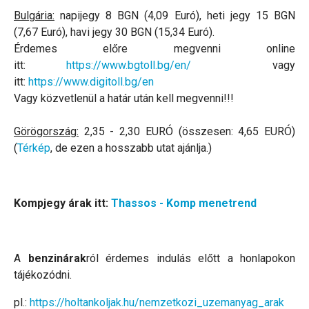
Bulgária:
napijegy 8 BGN (4,09 Euró), heti jegy 15 BGN
(7,67 Euró), havi jegy 30 BGN (15,34 Euró).
Érdemes előre megvenni online
itt:
https://www.bgtoll.bg/en/
vagy
itt:
https://www.digitoll.bg/en
Vagy közvetlenül a határ után kell megvenni!!!
Görögország:
2,35 - 2,30 EURÓ (összesen: 4,65 EURÓ)
(
Térkép
, de ezen a hosszabb utat ajánlja.)
Kompjegy árak itt:
Thassos - Komp menetrend
A
benzinárak
ról érdemes indulás előtt a honlapokon
tájékozódni.
pl.:
https://holtankoljak.hu/nemzetkozi_uzemanyag_arak