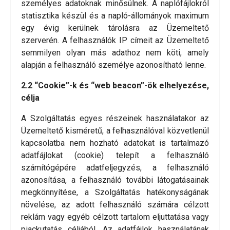
személyes adatoknak minősülnek. A naplófájlokról
statisztika készül és a napló-állományok maximum
egy évig kerülnek tárolásra az Üzemeltető
szerverén. A felhasználók IP címeit az Üzemeltető
semmilyen olyan más adathoz nem köti, amely
alapján a felhasználó személye azonosítható lenne.
2.2 “Cookie”-k és “web beacon”-ök elhelyezése,
célja
A Szolgáltatás egyes részeinek használatakor az
Üzemeltető kisméretű, a felhasználóval közvetlenül
kapcsolatba nem hozható adatokat is tartalmazó
adatfájlokat (cookie) telepít a felhasználó
számítógépére adatfeljegyzés, a felhasználó
azonosítása, a felhasználó további látogatásainak
megkönnyítése, a Szolgáltatás hatékonyságának
növelése, az adott felhasználó számára célzott
reklám vagy egyéb célzott tartalom eljuttatása vagy
piackutatás céljából. Az adatfájlok használatának