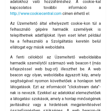
adatokhoz való hozzáféréshez. A cookie-kal
kapcsolatos további információ a
http://www.cookiecentral.com
címen érhető el.
Az Üzemeltető által elhelyezett cookie-kon túl a
felhasználó gépére harmadik személyek is
telepíthetnek adatfájlokat. Ilyen eset lehet például
ha a felhasználó a Szolgáltatás keretén belül
ellátogat egy másik weboldalra.
A fenti célokból az Üzemeltető weboldalába
harmadik személytől származó web beacon-t (más
kifejezéssel web bug-ot) illeszthet be. A web
beacon egy olyan, weboldalba ágyazott kép, amely
segítségével nyomon követhetőek a honlapon tett
látogatások. Ezt az információt “clickstream data”-
nak is nevezik. Ezekkel az adatokkal elemezhetőek
a látogatási szokások, amely a honlap minőségének
javításához vagy a hirdetések megjelenítésével
összefüggésben szükséges. A web beacon-ök