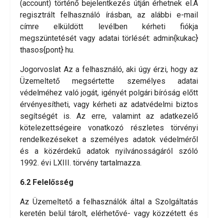
(account) történő bejelentkezés útján érhetnek el.A
regisztrált felhasználó írásban, az alábbi e-mail
címre elküldött levélben kérheti fiókja
megszüntetését vagy adatai törlését: admin{kukac}
thasos{pont} hu.
Jogorvoslat Az a felhasználó, aki úgy érzi, hogy az
Üzemeltető megsértette személyes adatai
védelméhez való jogát, igényét polgári bíróság előtt
érvényesítheti, vagy kérheti az adatvédelmi biztos
segítségét is. Az erre, valamint az adatkezelő
kötelezettségeire vonatkozó részletes törvényi
rendelkezéseket a személyes adatok védelméről
és a közérdekű adatok nyilvánosságáról szóló
1992. évi LXIII. törvény tartalmazza.
6.2 Felelősség
Az Üzemeltető a felhasználók által a Szolgáltatás
keretén belül tárolt, elérhetővé- vagy közzétett és