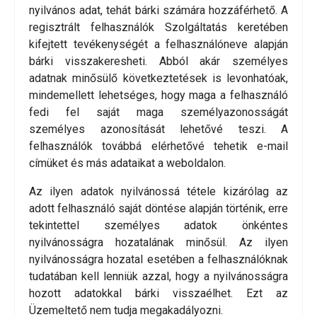
nyilvános adat, tehát bárki számára hozzáférhető. A
regisztrált felhasználók Szolgáltatás keretében
kifejtett tevékenységét a felhasználóneve alapján
bárki visszakeresheti. Abból akár személyes
adatnak minősülő következtetések is levonhatóak,
mindemellett lehetséges, hogy maga a felhasználó
fedi fel saját maga személyazonosságát
személyes azonosítását lehetővé teszi. A
felhasználók továbbá elérhetővé tehetik e-mail
címüket és más adataikat a weboldalon.
Az ilyen adatok nyilvánossá tétele kizárólag az
adott felhasználó saját döntése alapján történik, erre
tekintettel személyes adatok önkéntes
nyilvánosságra hozatalának minősül. Az ilyen
nyilvánosságra hozatal esetében a felhasználóknak
tudatában kell lenniük azzal, hogy a nyilvánosságra
hozott adatokkal bárki visszaélhet. Ezt az
Üzemeltető nem tudja megakadályozni.