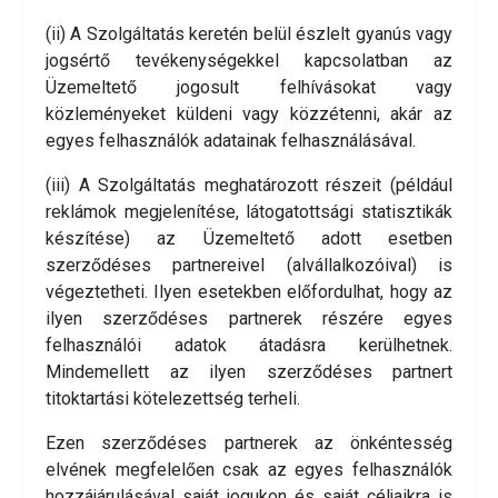
(ii) A Szolgáltatás keretén belül észlelt gyanús vagy
jogsértő tevékenységekkel kapcsolatban az
Üzemeltető jogosult felhívásokat vagy
közleményeket küldeni vagy közzétenni, akár az
egyes felhasználók adatainak felhasználásával.
(iii) A Szolgáltatás meghatározott részeit (például
reklámok megjelenítése, látogatottsági statisztikák
készítése) az Üzemeltető adott esetben
szerződéses partnereivel (alvállalkozóival) is
végeztetheti. Ilyen esetekben előfordulhat, hogy az
ilyen szerződéses partnerek részére egyes
felhasználói adatok átadásra kerülhetnek.
Mindemellett az ilyen szerződéses partnert
titoktartási kötelezettség terheli.
Ezen szerződéses partnerek az önkéntesség
elvének megfelelően csak az egyes felhasználók
hozzájárulásával saját jogukon és saját céljaikra is