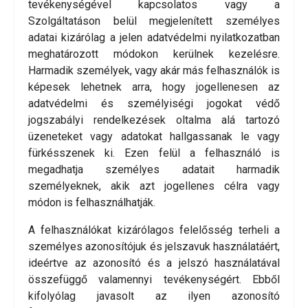
tevékenységével kapcsolatos vagy a
Szolgáltatáson belül megjelenített személyes
adatai kizárólag a jelen adatvédelmi nyilatkozatban
meghatározott módokon kerülnek kezelésre.
Harmadik személyek, vagy akár más felhasználók is
képesek lehetnek arra, hogy jogellenesen az
adatvédelmi és személyiségi jogokat védő
jogszabályi rendelkezések oltalma alá tartozó
üzeneteket vagy adatokat hallgassanak le vagy
fürkésszenek ki. Ezen felül a felhasználó is
megadhatja személyes adatait harmadik
személyeknek, akik azt jogellenes célra vagy
módon is felhasználhatják.
A felhasználókat kizárólagos felelősség terheli a
személyes azonosítójuk és jelszavuk használatáért,
ideértve az azonosító és a jelszó használatával
összefüggő valamennyi tevékenységért. Ebből
kifolyólag javasolt az ilyen azonosító