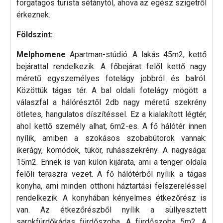
forgatagos turista sétánytól, ahova az egész szigetről
érkeznek.
Földszint:
Melphomene
Apartman-stúdió. A lakás 45m2, kettő
bejárattal rendelkezik. A főbejárat felől kettő nagy
méretű egyszemélyes fotelágy jobbról és balról.
Közöttük tágas tér. A bal oldali fotelágy mögött a
válaszfal a hálórésztől 2db nagy méretű szekrény
ötletes, hangulatos díszítéssel. Ez a kialakított légtér,
ahol kettő személy alhat, 6m2-es. A fő hálótér innen
nyílik, amiben a szokásos szobabútorok vannak:
ikerágy, komódok, tükör, ruhásszekrény. A nagysága:
15m2. Ennek is van külön kijárata, ami a tenger oldala
felőli teraszra vezet. A fő hálótérből nyílik a tágas
konyha, ami minden otthoni háztartási felszereléssel
rendelkezik. A konyhában kényelmes étkezőrész is
van. Az étkezőrészből nyílik a süllyesztett
sarokfürdőkádas fürdőszoba. A fürdőszoba 5m2. A