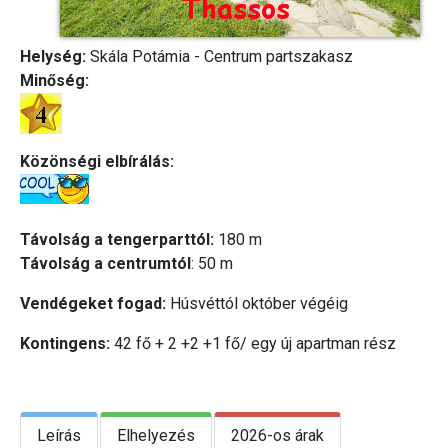
Helység:
Skála Potámia - Centrum partszakasz
Minőség:
Közönségi elbírálás:
Távolság a tengerparttól:
180 m
Távolság a centrumtól
: 50 m
Vendégeket fogad:
Húsvéttól október végéig
Kontingens:
42 fő + 2 +2 +1 fő/ egy új apartman rész
Leírás
Elhelyezés
2026-os árak