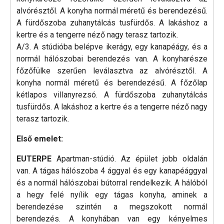
alvórésztől. A konyha normál méretű és berendezésű.
A fürdőszoba zuhanytálcás tusfürdős. A lakáshoz a
kertre és a tengerre néző nagy terasz tartozik.
A/3. A stúdióba belépve ikerágy, egy kanapéágy, és a
normál hálószobai berendezés van. A konyharésze
főzőfülke szerűen leválasztva az alvórésztől. A
konyha normál méretű és berendezésű. A főzőlap
kétlapos villanyrezsó. A fürdőszoba zuhanytálcás
tusfürdős. A lakáshoz a kertre és a tengerre néző nagy
terasz tartozik.
Első emelet:
EUTERPE
Apartman-stúdió. Az épület jobb oldalán
van. A tágas hálószoba 4 ággyal és egy kanapéággyal
és a normál hálószobai bútorral rendelkezik. A hálóból
a hegy felé nyílik egy tágas konyha, aminek a
berendezése szintén a megszokott normál
berendezés. A konyhában van egy kényelmes