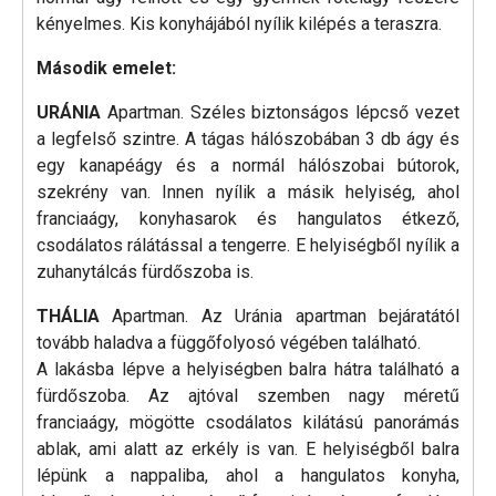
kényelmes. Kis konyhájából nyílik kilépés a teraszra.
Második emelet:
URÁNIA
Apartman. Széles biztonságos lépcső vezet
a legfelső szintre. A tágas hálószobában 3 db ágy és
egy kanapéágy és a normál hálószobai bútorok,
szekrény van. Innen nyílik a másik helyiség, ahol
franciaágy, konyhasarok és hangulatos étkező,
csodálatos rálátással a tengerre. E helyiségből nyílik a
zuhanytálcás fürdőszoba is.
THÁLIA
Apartman. Az Uránia apartman bejáratától
tovább haladva a függőfolyosó végében található.
A lakásba lépve a helyiségben balra hátra található a
fürdőszoba. Az ajtóval szemben nagy méretű
franciaágy, mögötte csodálatos kilátású panorámás
ablak, ami alatt az erkély is van. E helyiségből balra
lépünk a nappaliba, ahol a hangulatos konyha,