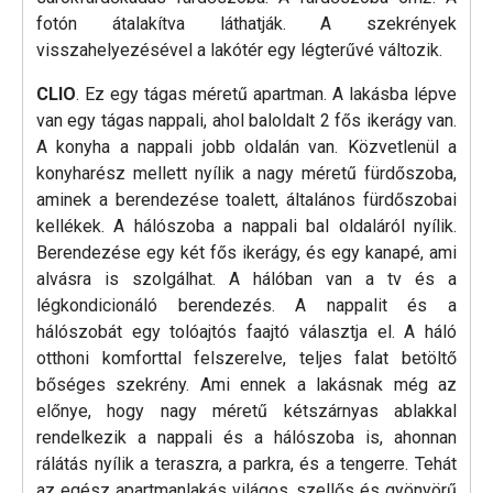
fotón átalakítva láthatják. A szekrények
visszahelyezésével a lakótér egy légterűvé változik.
CLIO
. Ez egy tágas méretű apartman. A lakásba lépve
van egy tágas nappali, ahol baloldalt 2 fős ikerágy van.
A konyha a nappali jobb oldalán van. Közvetlenül a
konyharész mellett nyílik a nagy méretű fürdőszoba,
aminek a berendezése toalett, általános fürdőszobai
kellékek. A hálószoba a nappali bal oldaláról nyílik.
Berendezése egy két fős ikerágy, és egy kanapé, ami
alvásra is szolgálhat. A hálóban van a tv és a
légkondicionáló berendezés. A nappalit és a
hálószobát egy tolóajtós faajtó választja el. A háló
otthoni komforttal felszerelve, teljes falat betöltő
bőséges szekrény. Ami ennek a lakásnak még az
előnye, hogy nagy méretű kétszárnyas ablakkal
rendelkezik a nappali és a hálószoba is, ahonnan
rálátás nyílik a teraszra, a parkra, és a tengerre. Tehát
az egész apartmanlakás világos, szellős és gyönyörű