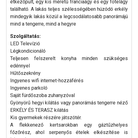
étkezőpult, egy kis méretű franciaágy és egy fotelágy
található. A lakás teljes szélességében húzódó erkély
mindegyik lakás közül a legcsodálatosabb panorámájú
mind a tengerre, mind a hegyre
Szolgáltatás:
LED Televízió
Légkondicionáló
Teljesen felszerelt konyha minden szükséges
edénnyel
Hűtőszekrény
Ingyenes wifi internet-hozzáférés
Ingyenes parkoló
Saját fürdőszoba zuhanyzóval
Gyönyörű hegyi kilátás vagy panorámás tengerre néző
ERKÉLY ÉS TERASZ kilátás
Kis gyermekek részére játszótér.
A flekkenező kertsarokban egy gáztűzhelyes
főzőrész, ahol serpenyős ételek elkészítése is