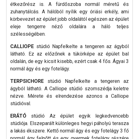
étkezőrész is. A fürdőszoba normál méretű és
zuhanytálcás. A hálóból nyílik egy óriási erkély, ami
körbevezet az épület jobb oldalától egészen az épület
eleje tengerre néző oldalára a háló teljes
szélességében.
CALLIOPE
stúdió Napfelkelte a tengeren az ágyból
látható. Ez az előzőnek a tükörképe az épület bal
oldalán, de egy kicsit kisebb, ezért csak 4 fős. Ágyai 3
normál ágy és egy fotelágy.
TERPSICHORE
stúdió Napfelkelte a tengeren az
ágyból látható. A Calliope stúdió szomszédja keletre
nézve. Mérete és elrendezése azonos a Calliope
stúdióval.
ERÁTÓ
stúdió Az épület egyik legkedvencebb
stúdiója. Elszeparált különleges hegyi páholyú terasza
a lakás ékszere. Kettő normál ágy és egy fotelágy 3 fő
normál ágy felnőtt és egy gyermek fotelágy részére