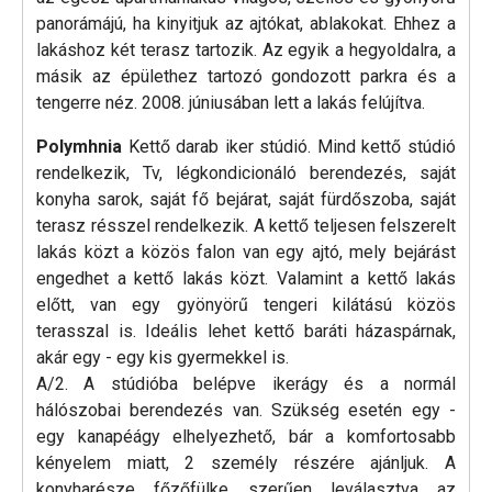
panorámájú, ha kinyitjuk az ajtókat, ablakokat. Ehhez a
lakáshoz két terasz tartozik. Az egyik a hegyoldalra, a
másik az épülethez tartozó gondozott parkra és a
tengerre néz. 2008. júniusában lett a lakás felújítva.
Polymhnia
Kettő darab iker stúdió. Mind kettő stúdió
rendelkezik, Tv, légkondicionáló berendezés, saját
konyha sarok, saját fő bejárat, saját fürdőszoba, saját
terasz résszel rendelkezik. A kettő teljesen felszerelt
lakás közt a közös falon van egy ajtó, mely bejárást
engedhet a kettő lakás közt. Valamint a kettő lakás
előtt, van egy gyönyörű tengeri kilátású közös
terasszal is. Ideális lehet kettő baráti házaspárnak,
akár egy - egy kis gyermekkel is.
A/2. A stúdióba belépve ikerágy és a normál
hálószobai berendezés van. Szükség esetén egy -
egy kanapéágy elhelyezhető, bár a komfortosabb
kényelem miatt, 2 személy részére ajánljuk. A
konyharésze főzőfülke szerűen leválasztva az