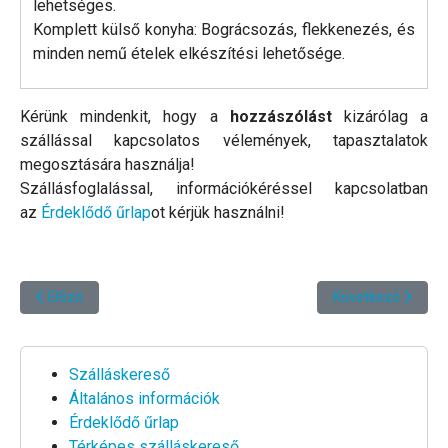
lehetséges.
Komplett külső konyha: Bográcsozás, flekkenezés, és
minden nemű ételek elkészítési lehetősége.
Kérünk mindenkit, hogy a
hozzászólást
kizárólag a
szállással kapcsolatos vélemények, tapasztalatok
megosztására használja!
Szállásfoglalással, információkéréssel kapcsolatban
az
Érdeklődő űrlap
ot kérjük használni!
Előző cikk: Giota Villa *****
Következő cikk: If
Előző
Következő
Szálláskereső
Általános információk
Érdeklődő űrlap
Térképes szálláskereső