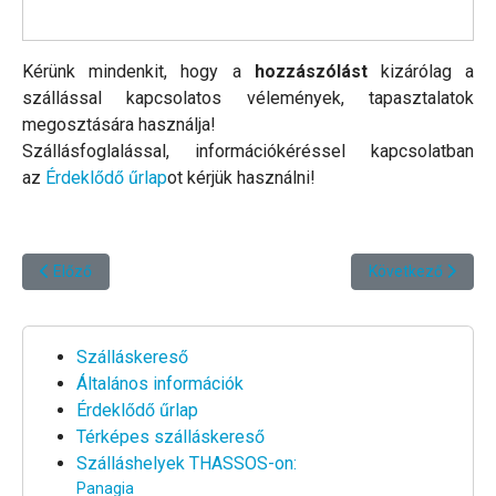
Kérünk mindenkit, hogy a
hozzászólást
kizárólag a
szállással kapcsolatos vélemények, tapasztalatok
megosztására használja!
Szállásfoglalással, információkéréssel kapcsolatban
az
Érdeklődő űrlap
ot kérjük használni!
Előző cikk: Gabriella Mazonett *****
Következő cikk: If
Előző
Következő
Szálláskereső
Általános információk
Érdeklődő űrlap
Térképes szálláskereső
Szálláshelyek THASSOS-on:
Panagia