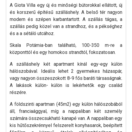
A Giota Villa egy új és minőségi bútorokkal ellátott, új
és korszerű építésű szálláshely. A belső tér nagyon
modern és szépen karbantartott. A szállás tágas, a
szállás pedig közel van a strandhoz, és a pékséghez
és a a sétáló utcához.
Skala Potámia-ban található, 100-350 m-re a
központtól és egy homokos strandtól, fokozatosan.
A szálláshely két apartmant kínál egy-egy külön
hálószobával. Ideális lehet 2 gyermekes házaspár,
vagy nagyon összeszokott 8-9 fős baráti társaságnak.
A lakások külön- külön is lekérhetők egy család
részére.
A földszinti apartman (45m2) egy külön hálószobából
áll, franciaággyal, míg a nappaliban két személy
számára összecsukható kanapé van. A nappaliban egy
kis hűtőszekrénnyel felszerelt konyhasarok, beépített