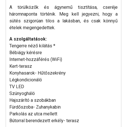
A törülközők és ágynemű tisztítása, cseréje
háromnaponta történik. Meg kell jegyezni, hogy a
sütés szigorúan tilos a lakásban, és csak könnyű
ételek megengedettek.
A szolgáltatások:
Tengerre néző kilátás *
Bébiágy kérésre
Internet-hozzáférés (WiFi)
Kert-terasz
Konyhasarok- Hűtőszekrény
Légkondicionáló
TV LED
Szúnyogháló
Hajszárító a szobákban
Fürdőszoba- Zuhanykabin
Parkolás az utca mellett
Bútorral berendezett erkély- terasz