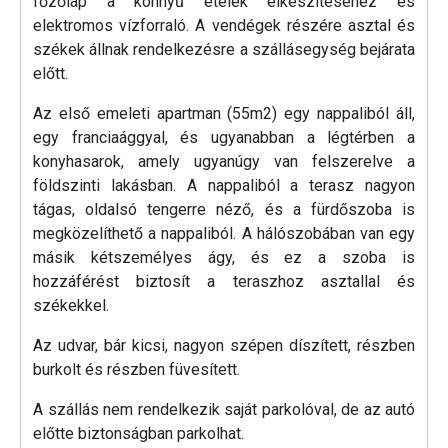
főzőlap a könnyű ételek elkészítéséhez és
elektromos vízforraló. A vendégek részére asztal és
székek állnak rendelkezésre a szállásegység bejárata
előtt.
Az első emeleti apartman (55m2) egy nappaliból áll,
egy franciaággyal, és ugyanabban a légtérben a
konyhasarok, amely ugyanúgy van felszerelve a
földszinti lakásban. A nappaliból a terasz nagyon
tágas, oldalsó tengerre néző, és a fürdőszoba is
megközelíthető a nappaliból. A hálószobában van egy
másik kétszemélyes ágy, és ez a szoba is
hozzáférést biztosít a teraszhoz asztallal és
székekkel.
Az udvar, bár kicsi, nagyon szépen díszített, részben
burkolt és részben füvesített.
A szállás nem rendelkezik saját parkolóval, de az autó
előtte biztonságban parkolhat.