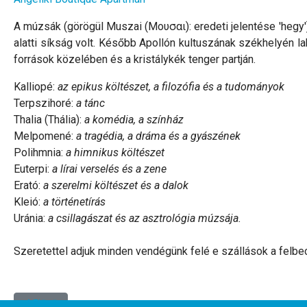
A múzsák (görögül Muszai (Μουσαι): eredeti jelentése 'hegy'
alatti síkság volt. Később Apollón kultuszának székhelyén la
források közelében és a kristálykék tenger partján.
Kalliopé:
az epikus költészet, a filozófia és a tudományok
Terpszihoré:
a tánc
Thalia (Thália):
a komédia, a színház
Melpomené:
a tragédia, a dráma és a gyászének
Polihmnia:
a himnikus költészet
Euterpi:
a lírai verselés és a zene
Erató:
a szerelmi költészet és a dalok
Kleió:
a történetírás
Uránia:
a csillagászat és az asztrológia múzsája.
Szeretettel adjuk minden vendégünk felé e szállások a felbec
Előző cikk: A nyaralás végén a szálláson felejtett kedvenc holmik
Előző