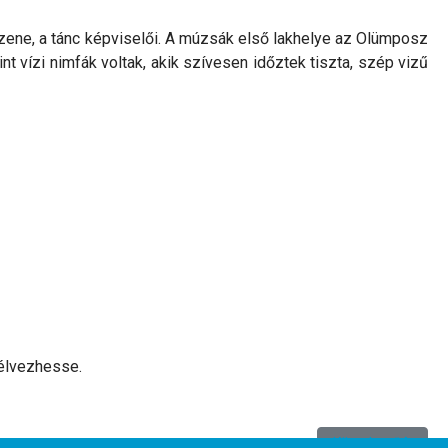
 zene, a tánc képviselői. A múzsák első lakhelye az Olümposz
t vízi nimfák voltak, akik szívesen időztek tiszta, szép vizű
 élvezhesse.
Következő cikk: P
Következő