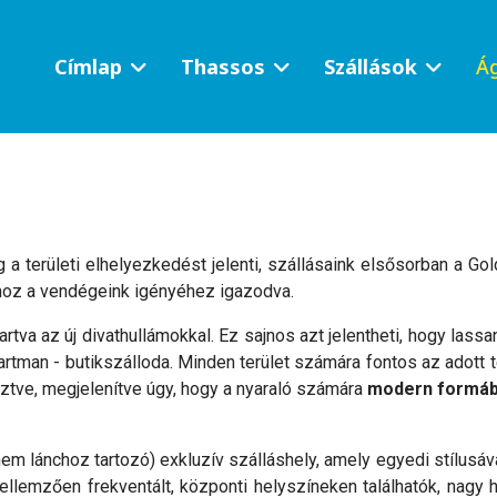
Címlap
Thassos
Szállások
Ág
 a területi elhelyezkedést jelenti, szállásaink elsősorban a Go
hoz a vendégeink igényéhez igazodva.
va az új divathullámokkal. Ez sajnos azt jelentheti, hogy lassan
tman - butikszálloda. Minden terület számára fontos az adott ter
tve, megjelenítve úgy, hogy a nyaraló számára
modern formá
em lánchoz tartozó) exkluzív szálláshely, amely egyedi stílusá
llemzően frekventált, központi helyszíneken találhatók, nagy 