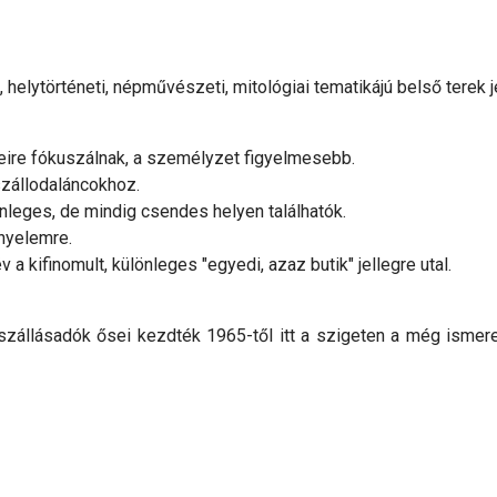
 helytörténeti, népművészeti, mitológiai tematikájú belső terek j
eire fókuszálnak, a személyzet figyelmesebb.
zállodaláncokhoz.
nleges, de mindig csendes helyen találhatók.
nyelemre.
 kifinomult, különleges "egyedi, azaz butik" jellegre utal.
szállásadók ősei kezdték 1965-től itt a szigeten a még ismeret