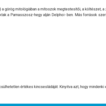
) a görög mitológiában a mítoszok megtestesítői, a költészet, a
ktak a Parnasszosz-hegy alján Delphoi- ben. Más források szerin
sülhetetlen értékes kincsesládáját. Kinyitva azt, hogy mindenki