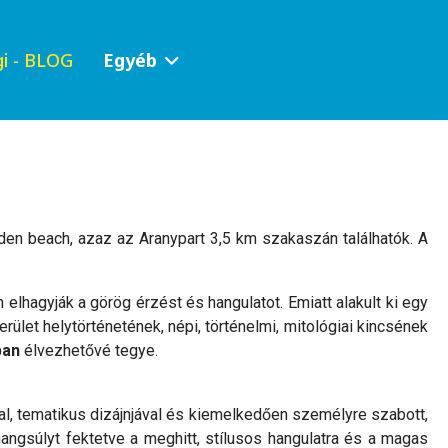
i - BLOG
Egyéb
lden beach, azaz az Aranypart 3,5 km szakaszán találhatók. A
 elhagyják a görög érzést és hangulatot. Emiatt alakult ki egy
ület helytörténetének, népi, történelmi, mitológiai kincsének
ban
élvezhetővé tegye.
val, tematikus dizájnjával és kiemelkedően személyre szabott,
hangsúlyt fektetve a meghitt, stílusos hangulatra és a magas