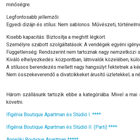
minőségre.
Legfontosabb jellemzői:
Egyedi dizájn és stílus: Nem sablonos. Művészeti, történelmi,
Kisebb kapacitás: Biztosítja a meghitt légkört.
Személyre szabott szolgáltatások: A vendégek egyéni igény
Függetlenség: Rendszerint nem tartoznak nagy nemzetközi s
Kiváló elhelyezkedés: központban, látnivalók közelében, külö
A stílusos berendezés mellett nagy hangsúlyt fektetnek a ké
Nem összekeverendő a divatcikkeket árusító üzletekkel; a név a
Három szállásunk tartozik ebbe a kategóriába. Mivel a mai 
követni.
Ifigénia Boutique Apartman és Stúdió I. ****
Ifigénia Boutique Apartman és Stúdió II. (Parti) ****
Angeliki Boutique Apartman *****