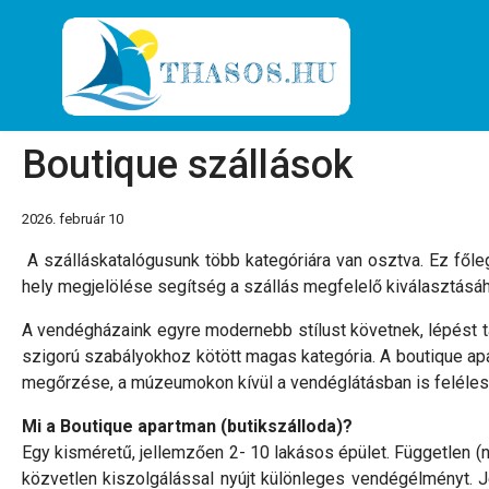
Boutique szállások
2026. február 10
A szálláskatalógusunk több kategóriára van osztva. Ez főleg
hely megjelölése segítség a szállás megfelelő kiválasztásá
A vendégházaink egyre modernebb stílust követnek, lépést tart
szigorú szabályokhoz kötött magas kategória. A boutique apar
megőrzése, a múzeumokon kívül a vendéglátásban is felélesz
Mi a Boutique apartman (butikszálloda)?
Egy kisméretű, jellemzően 2- 10 lakásos épület. Független (n
közvetlen kiszolgálással nyújt különleges vendégélményt. Je