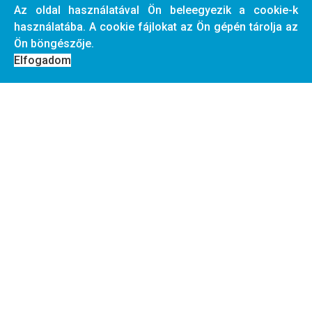
Az oldal használatával Ön beleegyezik a cookie-k
Kontingens:
45+5
fő
használatába. A cookie fájlokat az Ön gépén tárolja az
Ön böngészője.
Bővebben: San Georgis - Anna Apartman *****
Elfogadom
Terület:
Nagy strand környéke
Szálláskereső
Általános információk
Érdeklődő űrlap
Térképes szálláskereső
Szálláshelyek THASSOS-on:
Panagia
Skala Panagia
NATURA 2000 természetvédelmi park partszakasz
Nagy strand környéke
Centrum és a nagy strand között
Centrum partszakasz