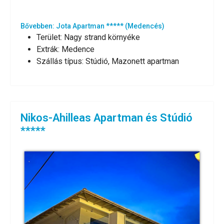
Bővebben: Jota Apartman ***** (Medencés)
Terület:
Nagy strand környéke
Extrák:
Medence
Szállás típus:
Stúdió, Mazonett apartman
Nikos-Ahilleas Apartman és Stúdió
*****