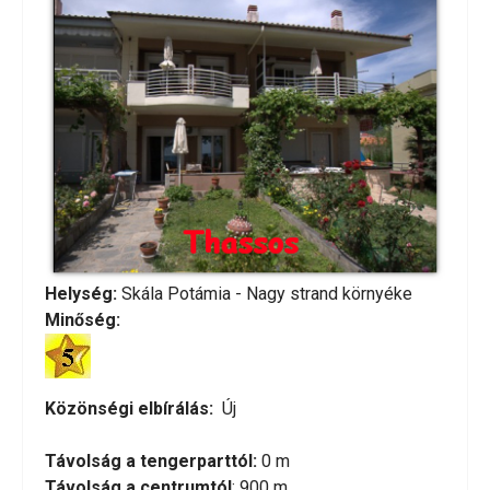
Helység:
Skála Potámia - Nagy strand környéke
Minőség:
Közönségi elbírálás:
Új
Távolság a tengerparttól:
0 m
Távolság a centrumtól
: 900 m