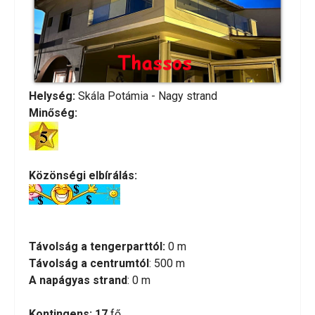
Helység:
Skála Potámia - Nagy strand
Minőség:
Közönségi elbírálás:
Távolság a tengerparttól:
0 m
Távolság a centrumtól
: 500 m
A napágyas strand
: 0 m
Kontingens:
17
fő