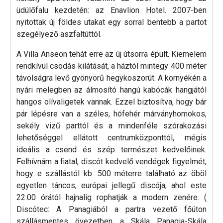
üdülőfalu kezdetén: az Enavlion Hotel. 2007-ben
nyitottak új földes utakat egy sorral bentebb a partot
szegélyező aszfaltúttól.
A Villa Anseon tehát erre az új útsorra épült. Kiemelem
rendkívül csodás kilátását, a háztól mintegy 400 méter
távolságra levő gyönyörű hegykoszorút. A környékén a
nyári melegben az álmosító hangú kabócák hangjától
hangos olívaligetek vannak. Ezzel biztosítva, hogy bár
pár lépésre van a széles, hófehér márványhomokos,
sekély vizű parttól és a mindenféle szórakozási
lehetőséggel ellátott centrumközponttól, mégis
ideális a csend és szép természet kedvelőinek.
Felhívnám a fiatal, discót kedvelő vendégek figyelmét,
hogy e szállástól kb .500 méterre található az öböl
egyetlen táncos, európai jellegű discója, ahol este
22.00 órától hajnalig rophatják a modern zenére. (
Discótec: A Panagiából a partra vezető főúton
szállásmentes övezetben a Skála Panagia-Skála