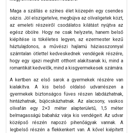
Maga a szállás e színes élet közepén egy csendes
oázis. Jól elszigetelve, megbújva az olívaligetek közt,
az emeleti részeiről csodálatos kilátást nyújtva az
egész öbölre. Hogy ne csak helyzete, hanem belső
kiépítése is tökéletes legyen, az ezermester kezű
háztulajdonos, a művészi hajlamú háziasszonnyal
számtalan ötlettel kedveskednek vendégeik részére,
hogy egy igazi meghitt otthont alakítsanak ki, mind a
romantikát kedvelők, mind a kisgyermekesek számára.
A kertben az első sarok a gyermekek részére van
kialakítva. A kis belső oldalsó udvarrészen a
gyermekek biztonságos füves részen labdázhatnak,
hintázhatnak, bújócskázhatnak. Az alacsony, vaskos
olívafán egy 2×3 méter alapterületű, 1,5 méter
belmagasságú babaház várja kis vendégeit. Az udvar
középső részén napozó pihenőágyak vannak. A
legbelső részén a flekkenkert van. A kővel kiépített