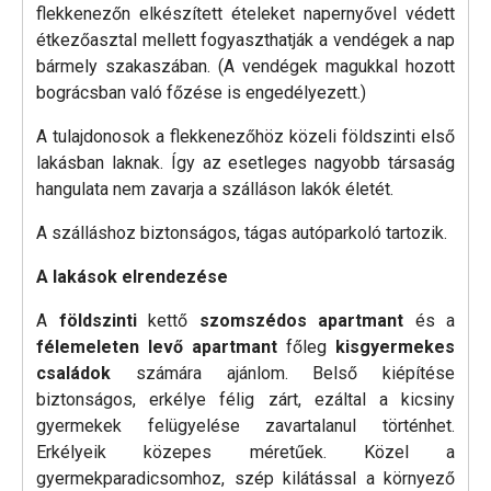
flekkenezőn elkészített ételeket napernyővel védett
étkezőasztal mellett fogyaszthatják a vendégek a nap
bármely szakaszában. (A vendégek magukkal hozott
bográcsban való főzése is engedélyezett.)
A tulajdonosok a flekkenezőhöz közeli földszinti első
lakásban laknak. Így az esetleges nagyobb társaság
hangulata nem zavarja a szálláson lakók életét.
A szálláshoz biztonságos, tágas autóparkoló tartozik.
A lakások elrendezése
A
földszinti
kettő
szomszédos apartmant
és a
félemeleten levő apartmant
főleg
kisgyermekes
családok
számára ajánlom. Belső kiépítése
biztonságos, erkélye félig zárt, ezáltal a kicsiny
gyermekek felügyelése zavartalanul történhet.
Erkélyeik közepes méretűek. Közel a
gyermekparadicsomhoz, szép kilátással a környező