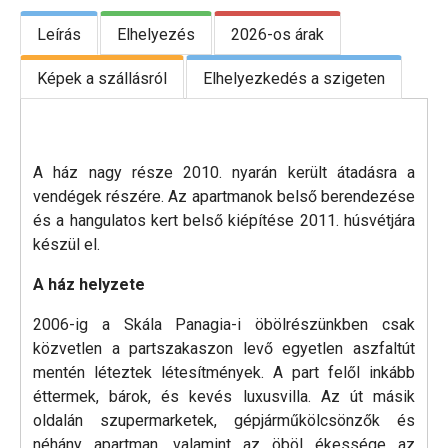
Leírás
Elhelyezés
2026-os árak
Képek a szállásról
Elhelyezkedés a szigeten
A ház nagy része 2010. nyarán került átadásra a
vendégek részére. Az apartmanok belső berendezése
és a hangulatos kert belső kiépítése 2011. húsvétjára
készül el.
A ház helyzete
2006-ig a Skála Panagia-i öbölrészünkben csak
közvetlen a partszakaszon levő egyetlen aszfaltút
mentén léteztek létesítmények. A part felől inkább
éttermek, bárok, és kevés luxusvilla. Az út másik
oldalán szupermarketek, gépjárműkölcsönzők és
néhány apartman, valamint az öböl ékessége az