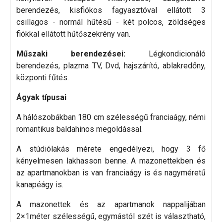
berendezés, kisfiókos fagyasztóval ellátott 3
csillagos - normál hűtésű - két polcos, zöldséges
fiókkal ellátott hűtőszekrény van.
Műszaki berendezései:
Légkondicionáló
berendezés, plazma TV, Dvd, hajszárító, ablakredőny,
központi fűtés.
Ágyak típusai
A hálószobákban 180 cm szélességű franciaágy, némi
romantikus baldahinos megoldással.
A stúdiólakás mérete engedélyezi, hogy 3 fő
kényelmesen lakhasson benne. A mazonettekben és
az apartmanokban is van franciaágy is és nagyméretű
kanapéágy is.
A mazonettek és az apartmanok nappalijában
2×1méter szélességű, egymástól szét is választható,