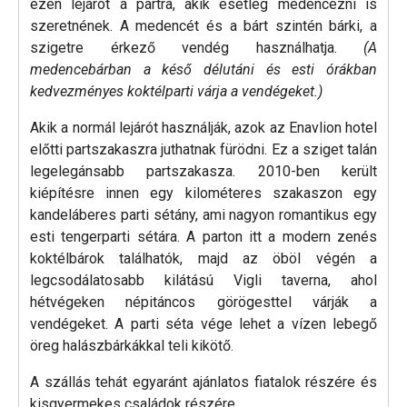
ezen lejárót a partra, akik esetleg medencézni is
szeretnének. A medencét és a bárt szintén bárki, a
szigetre érkező vendég használhatja.
(A
medencebárban a késő délutáni és esti órákban
kedvezményes koktélparti várja a vendégeket.)
Akik a normál lejárót használják, azok az Enavlion hotel
előtti partszakaszra juthatnak fürödni. Ez a sziget talán
legelegánsabb partszakasza. 2010-ben került
kiépítésre innen egy kilométeres szakaszon egy
kandeláberes parti sétány, ami nagyon romantikus egy
esti tengerparti sétára. A parton itt a modern zenés
koktélbárok találhatók, majd az öböl végén a
legcsodálatosabb kilátású Vigli taverna, ahol
hétvégeken népitáncos görögesttel várják a
vendégeket. A parti séta vége lehet a vízen lebegő
öreg halászbárkákkal teli kikötő.
A szállás tehát egyaránt ajánlatos fiatalok részére és
kisgyermekes családok részére.