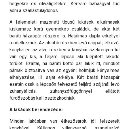
hegyekre és olívaligetekre. Kérésre babaágyat tud
adni a szállástulajdonos.
A félemeleti mazonett típusú lakások alkalmasak
kiskamasz korú gyermekes családok, de akár két
baráti házaspár részére is. Hatalmas dupla erkéllyel
rendelkeznek. Az alsóbb részben levő nappali, étkező,
konyha és az alvó részben a konyhai szekrényen túl
van egy kis, a feljáró lépcső alá kiépített rakodó
terület. Ezáltal, ha baráti kettő pár lakik itt, mindkét
párnak biztosítva van az egyéni holmijuk kényelmes
elhelyezése, ill. saját erkélye. Két baráti házaspár
esetén csak a lépcsőn felvezető feljáró szájánál levő
zuhanytálcás, zuhanyzófüggönnyel ellátott
fürdőszobán kell osztozkodniuk.
A lakások berendezései
Minden lakásban van étkezősarok, jól felszerelt
konyhával. Kétlapos villanyrezsó, szagelszívó