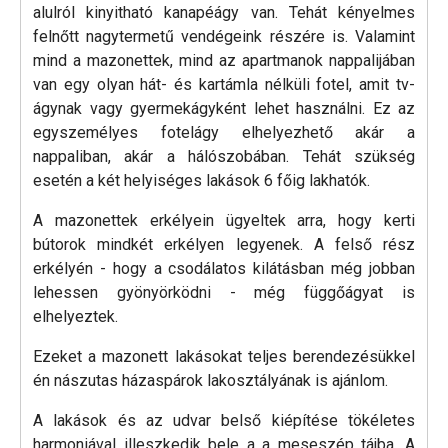
alulról kinyitható kanapéágy van. Tehát kényelmes
felnőtt nagytermetű vendégeink részére is. Valamint
mind a mazonettek, mind az apartmanok nappalijában
van egy olyan hát- és kartámla nélküli fotel, amit tv-
ágynak vagy gyermekágyként lehet használni. Ez az
egyszemélyes fotelágy elhelyezhető akár a
nappaliban, akár a hálószobában. Tehát szükség
esetén a két helyiséges lakások 6 főig lakhatók.
A mazonettek erkélyein ügyeltek arra, hogy kerti
bútorok mindkét erkélyen legyenek. A felső rész
erkélyén - hogy a csodálatos kilátásban még jobban
lehessen gyönyörködni - még függőágyat is
elhelyeztek.
Ezeket a mazonett lakásokat teljes berendezésükkel
én nászutas házaspárok lakosztályának is ajánlom.
A lakások és az udvar belső kiépítése tökéletes
harmoniával illeszkedik bele a a meseszép tájba. A