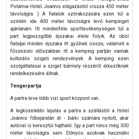
Potámia-Hotel Joannis elágazástól vissza 450 méter
távolságra. ) A fiatalok szórakozására ezen túl a
szintén ide 400 méter távolságra levő kempinget
ajánlanám. Itt mindenféle sporttevékenységen túl a
part legpezsgőbb éjszakai élete folyik. Az öböl
fiataljai minden éjszaka itt gyűlnek össze, valamint a
főszezoni időszakban itt a kemping partján vannak
kulturális szigeti rendezvények. A kemping ezen
szolgáltatásai a sziget bármely részéről érkezőknek
rendelkezésére állnak.
Tengerpartja
A partra érve több vizi sport központ van.
A legközelebbi lejutás a partra a szállástól a Hotel
Joánnis főbejáratán át - bárki számára nyitott, akár
autóval is keresztül hajtható. Így a part nincs még 300
méter távolságra sem. Előnyös azoknak használni