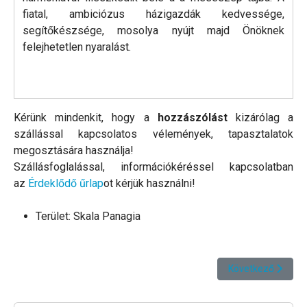
fiatal, ambiciózus házigazdák kedvessége,
segítőkészsége, mosolya nyújt majd Önöknek
felejhetetlen nyaralást.
Kérünk mindenkit, hogy a
hozzászólást
kizárólag a
szállással kapcsolatos vélemények, tapasztalatok
megosztására használja!
Szállásfoglalással, információkéréssel kapcsolatban
az
Érdeklődő űrlap
ot kérjük használni!
Terület:
Skala Panagia
Következő cikk: J
Következő