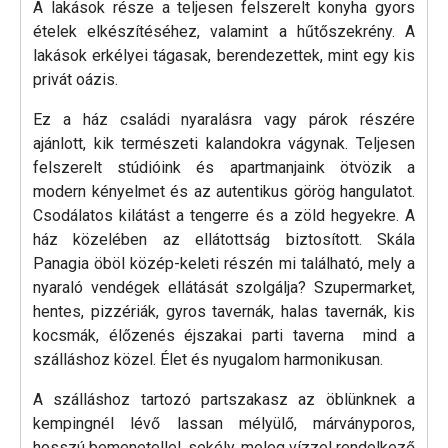
A lakások része a teljesen felszerelt konyha gyors
ételek elkészítéséhez, valamint a hűtőszekrény. A
lakások erkélyei tágasak, berendezettek, mint egy kis
privát oázis.
Ez a ház családi nyaralásra vagy párok részére
ajánlott, kik természeti kalandokra vágynak. Teljesen
felszerelt stúdióink és apartmanjaink ötvözik a
modern kényelmet és az autentikus görög hangulatot.
Csodálatos kilátást a tengerre és a zöld hegyekre. A
ház közelében az ellátottság biztosított. Skála
Panagia öböl közép-keleti részén mi található, mely a
nyaraló vendégek ellátását szolgálja? Szupermarket,
hentes, pizzériák, gyros tavernák, halas tavernák, kis
kocsmák, élőzenés éjszakai parti taverna mind a
szálláshoz közel. Élet és nyugalom harmonikusan.
A szálláshoz tartozó partszakasz az öblünknek a
kempingnél lévő lassan mélyülő, márványporos,
hosszú bemenetellel, sekély, meleg vízzel rendelkező