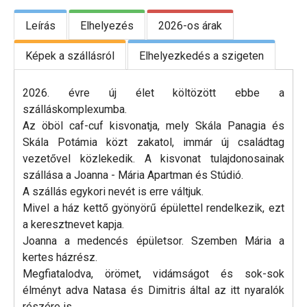
Leírás
Elhelyezés
2026-os árak
Képek a szállásról
Elhelyezkedés a szigeten
2026. évre új élet költözött ebbe a
szálláskomplexumba.
Az öböl caf-cuf kisvonatja, mely Skála Panagia és
Skála Potámia közt zakatol, immár új családtag
vezetővel közlekedik. A kisvonat tulajdonosainak
szállása a Joanna - Mária Apartman és Stúdió.
A szállás egykori nevét is erre váltjuk.
Mivel a ház kettő gyönyörű épülettel rendelkezik, ezt
a keresztnevet kapja.
Joanna a medencés épületsor. Szemben Mária a
kertes házrész.
Megfiatalodva, örömet, vidámságot és sok-sok
élményt adva Natasa és Dimitris által az itt nyaralók
részére is.