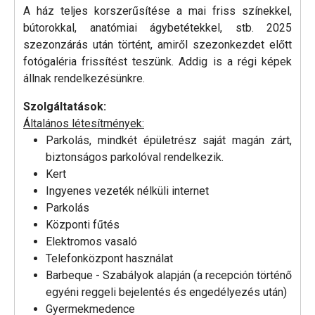
A ház teljes korszerűsítése a mai friss színekkel,
bútorokkal, anatómiai ágybetétekkel, stb. 2025
szezonzárás után történt, amiről szezonkezdet előtt
fotógaléria frissítést teszünk. Addig is a régi képek
állnak rendelkezésünkre.
Szolgáltatások:
Általános létesítmények:
Parkolás, mindkét épületrész saját magán zárt,
biztonságos parkolóval rendelkezik.
Kert
Ingyenes vezeték nélküli internet
Parkolás
Központi fűtés
Elektromos vasaló
Telefonközpont használat
Barbeque - Szabályok alapján (a recepción történő
egyéni reggeli bejelentés és engedélyezés után)
Gyermekmedence