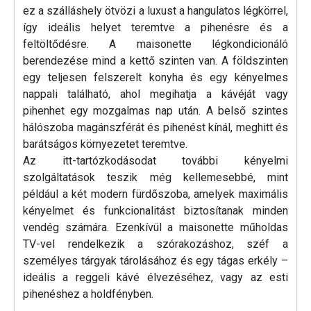
ez a szálláshely ötvözi a luxust a hangulatos légkörrel,
így ideális helyet teremtve a pihenésre és a
feltöltődésre. A maisonette légkondicionáló
berendezése mind a kettő szinten van. A földszinten
egy teljesen felszerelt konyha és egy kényelmes
nappali található, ahol megihatja a kávéját vagy
pihenhet egy mozgalmas nap után. A belső szintes
hálószoba magánszférát és pihenést kínál, meghitt és
barátságos környezetet teremtve.
Az itt-tartózkodásodat további kényelmi
szolgáltatások teszik még kellemesebbé, mint
például a két modern fürdőszoba, amelyek maximális
kényelmet és funkcionalitást biztosítanak minden
vendég számára. Ezenkívül a maisonette műholdas
TV-vel rendelkezik a szórakozáshoz, széf a
személyes tárgyak tárolásához és egy tágas erkély –
ideális a reggeli kávé élvezéséhez, vagy az esti
pihenéshez a holdfényben.