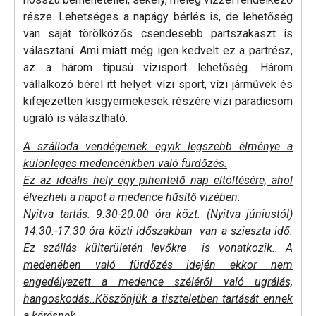
része. Lehetséges a napágy bérlés is, de lehetőség
van saját törölközős csendesebb partszakaszt is
választani. Ami miatt még igen kedvelt ez a partrész,
az a három típusú vízisport lehetőség. Három
vállalkozó bérel itt helyet: vízi sport, vízi járművek és
kifejezetten kisgyermekesek részére vízi paradicsom
ugráló is választható.
A szálloda vendégeinek egyik legszebb élménye a
különleges medencénkben való fürdőzés.
Ez az ideális hely egy pihentető nap eltöltésére, ahol
élvezheti a napot a medence hűsítő vizében.
Nyitva tartás: 9:30-20.00 óra közt. (Nyitva júniustól)
14.30.-17.30 óra közti időszakban van a szieszta idő.
Ez szállás külterületén levőkre is vonatkozik.. A
medenében való fürdőzés idején ekkor nem
engedélyezett a medence széléről való ugrálás,
hangoskodás..Köszönjük a tiszteletben tartását ennek
a kérésnek
.