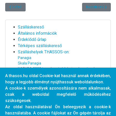
Előző cikk: Akrogiali-Anseon Villa *****
Következő cikk: J
Előző
Következő
Szálláskereső
Általános információk
Érdeklődő űrlap
Térképes szálláskereső
Szálláshelyek THASSOS-on:
Panagia
Skala Panagia
NATURA 2000 természetvédelmi park partszakasz
Nagy strand környéke
A thasos.hu oldal Cookie-kat használ annak érdekében,
Centrum és a nagy strand között
hogy a legjobb élményt nyújthassuk weboldalunkon.
Centrum partszakasz
A cookie-k személyek azonosítására nem alkalmasak,
Tengertől távoli szállások
csak a weboldal megfelelő működéséhez
Egyéb szálláshelyek a szigeten
szükségesek.
Az oldal használatával Ön beleegyezik a cookie-k
használatába. A cookie fájlokat az Ön gépén tárolja az