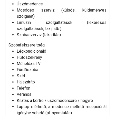
Úszómedence
Mosógép szerviz (külsős, küldeményes
szolgálat)
Limuzin szolgáltatások (lekéréses
szolgáltatások, taxi, stb.)
Szobaszerviz (takarítás)
Szobafelszereltség:
Légkondicionáló
Hűtőszekrény
Műholdas TV
Fürdőszoba
Széf
Hajszárító
Telefon
Veranda
Kilátás a kertre / úszómedencére / hegyre
Laptop elérhető, a medence melletti recepciónál
igénybe vehető (pl. nyomtatás)