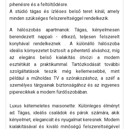
pihenésre és a feltöltődésre.
A stúdió tágas és ízléses belső teret kínál, amely
minden szükséges felszereltséggel rendelkezik.
A hálószobás apartmanok: Tágas, kényelmesen
berendezett nappali - étkező, teljesen felszerelt
konyhával rendelkeznek . A különálló hálószoba
ideális környezetet biztosít a pihentető alváshoz, míg
az elegáns belső kialakítás ötvözi a modern
esztétikát a praktikummal. Tartózkodását további
szolgáltatások teszik még kellemesebbé, mint
például a műholdas TV a szórakozáshoz, a széf a
személyes tárgyainak biztonságához és az ingyenes
piperecikkek a modern fürdőszobában.
Luxus kétemeletes maisonette: Különleges élményt
ad. Tágas, ideális családok és párok számára, akik
kényelmet, eleganciát és nyugalmat keresnek. Modern
kialakításával és kiváló minőségű felszereltségével