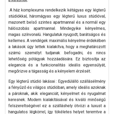
A ház komplexuma rendelkezik kétágyas egy légterű
stúdiókkal, háromágyas egy légterű luxus stúdióval,
mazonett belső szintes apartmannal és a normál egy
hálószobás apartmannal. Mindegyike kényelmes,
magas színvonalú. Hangulatuk nyugodt, barátságos és
kellemes. A vendégek maximális kényelme érdekében
a lakások úgy lettek kialakítva, hogy a meghatározott
számú személyt tudjanak befogadni, és nincs
lehetőség pótágyak hozzáadására. Ez biztosítja az
elegancia és a funkcionalitás ideális egyensúlyát,
megőrizve a tágasság és a kényelem érzését.
Egy légterű stúdió lakásai : Egyedülálló szállásélmény
a fényűző és világos stúdióban, amely ideális azoknak
a pároknak, akik eleganciát, kényelmet és nyugalmat
keresnek. Modern kialakításával és kiváló minőségű
felszereltségével ez a szálláshely ötvözi a luxust a
hangulatos légkörrel, így tökéletes helyet teremtve a