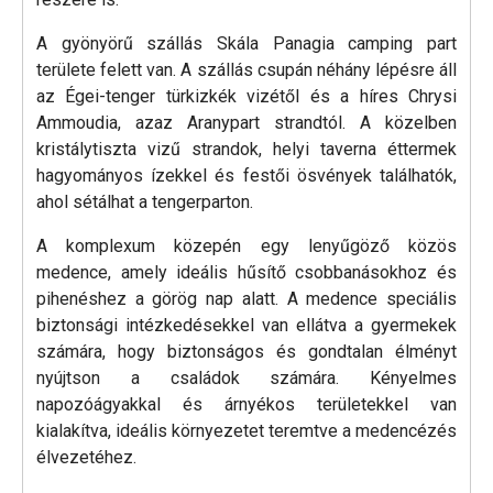
A gyönyörű szállás Skála Panagia camping part
területe felett van. A szállás csupán néhány lépésre áll
az Égei-tenger türkizkék vizétől és a híres Chrysi
Ammoudia, azaz Aranypart strandtól. A közelben
kristálytiszta vizű strandok, helyi taverna éttermek
hagyományos ízekkel és festői ösvények találhatók,
ahol sétálhat a tengerparton.
A komplexum közepén egy lenyűgöző közös
medence, amely ideális hűsítő csobbanásokhoz és
pihenéshez a görög nap alatt. A medence speciális
biztonsági intézkedésekkel van ellátva a gyermekek
számára, hogy biztonságos és gondtalan élményt
nyújtson a családok számára. Kényelmes
napozóágyakkal és árnyékos területekkel van
kialakítva, ideális környezetet teremtve a medencézés
élvezetéhez.