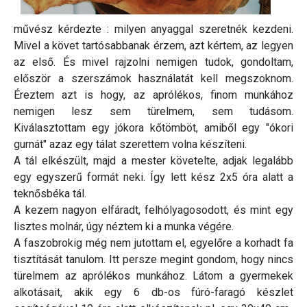
művész kérdezte : milyen anyaggal szeretnék kezdeni.
Mivel a követ tartósabbanak érzem, azt kértem, az legyen
az első. És mivel rajzolni nemigen tudok, gondoltam,
először a szerszámok használatát kell megszoknom.
Éreztem azt is hogy, az aprólékos, finom munkához
nemigen lesz sem türelmem, sem tudásom.
Kiválasztottam egy jókora kőtömböt, amiből egy "ókori
gurnát" azaz egy tálat szerettem volna készíteni.
A tál elkészült, majd a mester követelte, adjak legalább
egy egyszerű formát neki. Így lett kész 2x5 óra alatt a
teknősbéka tál.
A kezem nagyon elfáradt, felhólyagosodott, és mint egy
lisztes molnár, úgy néztem ki a munka végére.
A faszobrokig még nem jutottam el, egyelőre a korhadt fa
tisztítását tanulom. Itt persze megint gondom, hogy nincs
türelmem az aprólékos munkához. Látom a gyermekek
alkotásait, akik egy 6 db-os fúró-faragó készlet