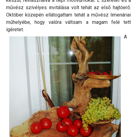
készül, felhasználva a népi motívumokat. E szeretet és a
művész szívélyes invitálása volt tehát az első hajtóerő.
Október közepén ellátogattam tehát a művész limenáriai
műhelyébe, hogy valóra váltsam a magam felé tett
ígéretet.
A