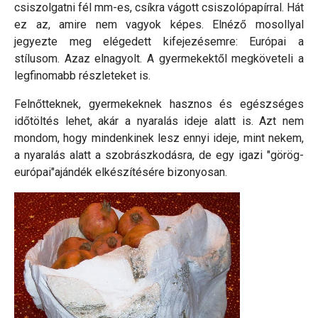
csiszolgatni fél mm-es, csíkra vágott csiszolópapírral. Hát
ez az, amire nem vagyok képes. Elnéző mosollyal
jegyezte meg elégedett kifejezésemre: Európai a
stílusom. Azaz elnagyolt. A gyermekektől megköveteli a
legfinomabb részleteket is.
Felnőtteknek, gyermekeknek hasznos és egészséges
időtöltés lehet, akár a nyaralás ideje alatt is. Azt nem
mondom, hogy mindenkinek lesz ennyi ideje, mint nekem,
a nyaralás alatt a szobrászkodásra, de egy igazi "görög-
európai"ajándék elkészítésére bizonyosan.