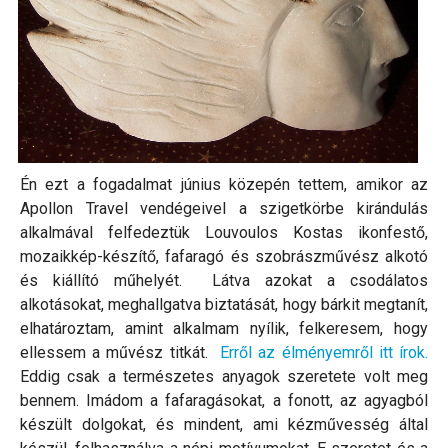
Én ezt a fogadalmat június közepén tettem, amikor az
Apollon Travel vendégeivel a szigetkörbe kirándulás
alkalmával felfedeztük Louvoulos Kostas ikonfestő,
mozaikkép-készítő, fafaragó és szobrászművész alkotó
és kiállító műhelyét. Látva azokat a csodálatos
alkotásokat, meghallgatva biztatását, hogy bárkit megtanít,
elhatároztam, amint alkalmam nyílik, felkeresem, hogy
ellessem a művész titkát.
Erről az élményemről itt írok.
Eddig csak a természetes anyagok szeretete volt meg
bennem. Imádom a fafaragásokat, a fonott, az agyagból
készült dolgokat, és mindent, ami kézművesség által