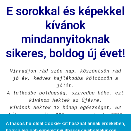
E
sorokkal és képekkel
kívánok
mindannyitoknak
sikeres, boldog új évet!
Virradjon rád szép nap, köszöntsön rád
jó év, kedves hajlékodba költözzön a
jólét.
A lelkedbe boldogság, szívedbe béke,
ezt
kívánom Nektek az Újévre.
Kívánok Nektek 12 hónap egészséget,
52
hét szerencsét,
365 nap nyugalmat,
8760
óra szerelmet,
525600 boldog percet!
A thasos.hu oldal Cookie-kat használ annak érdekében,
hogy a legjobb élményt nyújthassuk weboldalunkon.