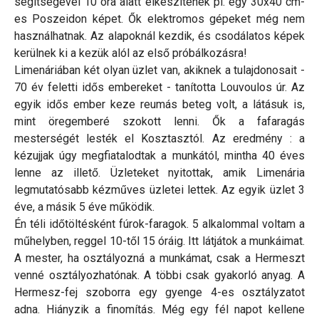
segítségével 10 óra alatt elkészítenek pl. egy 30x40 cm-
es Poszeidon képet. Ők elektromos gépeket még nem
használhatnak. Az alapoknál kezdik, és csodálatos képek
kerülnek ki a kezük alól az első próbálkozásra!
Limenáriában két olyan üzlet van, akiknek a tulajdonosait -
70 év feletti idős embereket - tanította Louvoulos úr. Az
egyik idős ember keze reumás beteg volt, a látásuk is,
mint öregemberé szokott lenni. Ők a fafaragás
mesterségét lesték el Kosztasztól. Az eredmény : a
kézujjak úgy megfiatalodtak a munkától, mintha 40 éves
lenne az illető. Üzleteket nyitottak, amik Limenária
legmutatósabb kézműves üzletei lettek. Az egyik üzlet 3
éve, a másik 5 éve működik.
Én téli időtöltésként fúrok-faragok. 5 alkalommal voltam a
műhelyben, reggel 10-től 15 óráig. Itt látjátok a munkáimat.
A mester, ha osztályozná a munkámat, csak a Hermeszt
venné osztályozhatónak. A többi csak gyakorló anyag. A
Hermesz-fej szoborra egy gyenge 4-es osztályzatot
adna. Hiányzik a finomítás. Még egy fél napot kellene