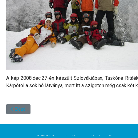
A kép 2008.dec.27-én készült Szlovákiában, Taskóné Ritáék 5
Kárpótol a sok hó látványa, mert itt a szigeten még csak két k
Előző cikk: Kedves Köszöntők!
Előző
© 2026 thasos.hu. Designed By
JoomShaper