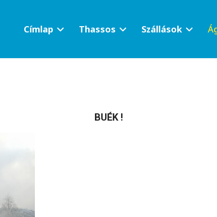
Címlap
Thassos
Szállások
Ág
BUÉK !