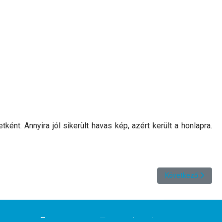
nt. Annyira jól sikerült havas kép, azért került a honlapra.
Következő cikk: S
Következő
+30 697 8131417
agnes@thasos.hu