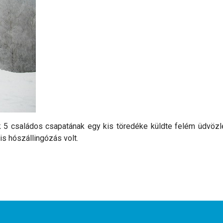
 családos csapatának egy kis töredéke küldte felém üdvözletké
is hószállingózás volt.