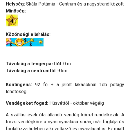
Helység:
Skála Potámia - Centrum és a nagystrand között
Minőség:
Közönségi elbírálás:
Távolság a tengerparttól:
0 m
Távolság a centrumtól
: 9 km
Kontingens:
92 fő + a jelölt lakásoknál 1db pótágy
lehetőség
Vendégeket fogad:
Húsvéttól - október végéig
A szállás évek óta állandó vendég körrel rendelkezik. A
törzs vendégköre a nyari nyaralása során, már foglalja és
foglalózza helyben a következő évi nyaralását is. Ez miatt