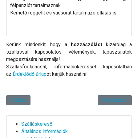
félpanziót tartalmaznak.
Kérhető reggelit és vacsorát tartalmazó ellátás is.
Kérünk mindenkit, hogy a
hozzászólást
kizárólag a
szállással kapcsolatos vélemények, tapasztalatok
megosztására használja!
Szállásfoglalással, információkéréssel kapcsolatban
az
Érdeklődő űrlap
ot kérjük használni!
Előző cikk: Jota Villa - Potamia *****
Következő cikk: P
Előző
Következő
Szálláskereső
Általános információk