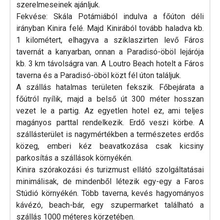
szerelmeseinek ajánljuk.
Fekvése: Skála Potámiából indulva a főúton déli
irányban Kinira felé. Majd Kinirából tovább haladva kb.
1 kilométert, elhagyva a sziklaszirten levő Fáros
tavernát a kanyarban, onnan a Paradisó-öböl lejárója
kb. 3 km távolságra van. A Loutro Beach hotelt a Fáros
taverna és a Paradisó-öböl közt fél úton találjuk.
A szállás hatalmas területen fekszik. Főbejárata a
főútról nyílik, majd a belső út 300 méter hosszan
vezet le a partig. Az egyetlen hotel ez, ami teljes
magányos parttal rendelkezik. Erdő veszi körbe. A
szállásterület is nagymértékben a természetes erdős
közeg, emberi kéz beavatkozása csak kicsiny
parkosítás a szállások környékén.
Kinira szórakozási és turizmust ellátó szolgáltatásai
minimálisak, de mindenből létezik egy-egy a Faros
Stúdió környékén. Több taverna, kevés hagyományos
kávézó, beach-bár, egy szupermarket található a
szállás 1000 méteres körzetében.