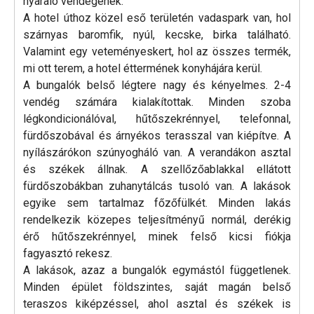
nyaraló vendégének.
A hotel úthoz közel eső területén vadaspark van, hol
szárnyas baromfik, nyúl, kecske, birka található.
Valamint egy veteményeskert, hol az összes termék,
mi ott terem, a hotel éttermének konyhájára kerül.
A bungalók belső légtere nagy és kényelmes. 2-4
vendég számára kialakítottak. Minden szoba
légkondicionálóval, hűtőszekrénnyel, telefonnal,
fürdőszobával és árnyékos terasszal van kiépítve. A
nyílászárókon szúnyogháló van. A verandákon asztal
és székek állnak. A szellőzőablakkal ellátott
fürdőszobákban zuhanytálcás tusoló van. A lakások
egyike sem tartalmaz főzőfülkét. Minden lakás
rendelkezik közepes teljesítményű normál, derékig
érő hűtőszekrénnyel, minek felső kicsi fiókja
fagyasztó rekesz.
A lakások, azaz a bungalók egymástól függetlenek.
Minden épület földszintes, saját magán belső
teraszos kiképzéssel, ahol asztal és székek is