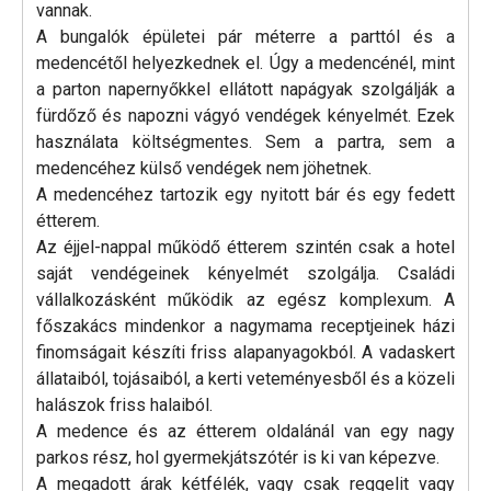
vannak.
A bungalók épületei pár méterre a parttól és a
medencétől helyezkednek el. Úgy a medencénél, mint
a parton napernyőkkel ellátott napágyak szolgálják a
fürdőző és napozni vágyó vendégek kényelmét. Ezek
használata költségmentes. Sem a partra, sem a
medencéhez külső vendégek nem jöhetnek.
A medencéhez tartozik egy nyitott bár és egy fedett
étterem.
Az éjjel-nappal működő étterem szintén csak a hotel
saját vendégeinek kényelmét szolgálja. Családi
vállalkozásként működik az egész komplexum. A
főszakács mindenkor a nagymama receptjeinek házi
finomságait készíti friss alapanyagokból. A vadaskert
állataiból, tojásaiból, a kerti veteményesből és a közeli
halászok friss halaiból.
A medence és az étterem oldalánál van egy nagy
parkos rész, hol gyermekjátszótér is ki van képezve.
A megadott árak kétfélék, vagy csak reggelit vagy