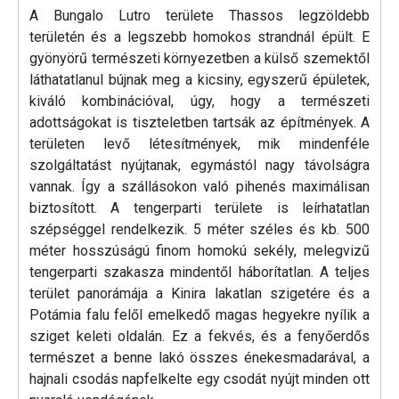
A Bungalo Lutro területe Thassos legzöldebb
területén és a legszebb homokos strandnál épült. E
gyönyörű természeti környezetben a külső szemektől
láthatatlanul bújnak meg a kicsiny, egyszerű épületek,
kiváló kombinációval, úgy, hogy a természeti
adottságokat is tiszteletben tartsák az építmények. A
területen levő létesítmények, mik mindenféle
szolgáltatást nyújtanak, egymástól nagy távolságra
vannak. Így a szállásokon való pihenés maximálisan
biztosított. A tengerparti területe is leírhatatlan
szépséggel rendelkezik. 5 méter széles és kb. 500
méter hosszúságú finom homokú sekély, melegvizű
tengerparti szakasza mindentől háborítatlan. A teljes
terület panorámája a Kinira lakatlan szigetére és a
Potámia falu felől emelkedő magas hegyekre nyílik a
sziget keleti oldalán. Ez a fekvés, és a fenyőerdős
természet a benne lakó összes énekesmadarával, a
hajnali csodás napfelkelte egy csodát nyújt minden ott