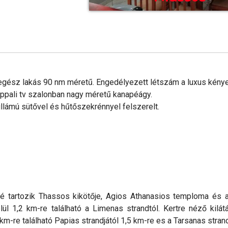
 egész lakás 90 nm méretű. Engedélyezett létszám a luxus kény
appali tv szalonban nagy méretű kanapéágy.
llámú sütővel és hűtőszekrénnyel felszerelt.
zé tartozik Thassos kikötője, Agios Athanasios temploma és 
 1,2 km-re található a Limenas strandtól. Kertre néző kilátá
km-re található Papias strandjától 1,5 km-re es a Tarsanas strand