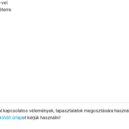
vel.
terre.
al kapcsolatos vélemények, tapasztalatok megosztására használ
klődő űrlap
ot kérjük használni!