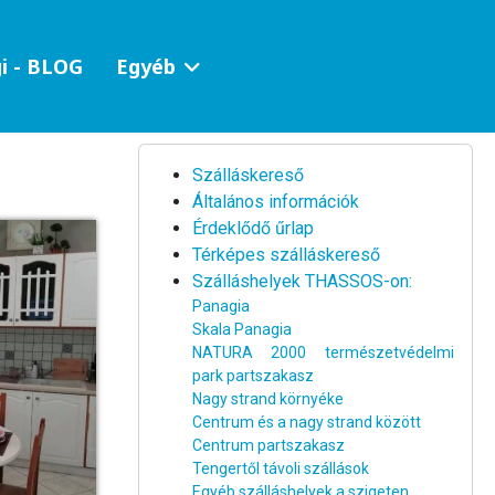
i - BLOG
Egyéb
Szálláskereső
Általános információk
Érdeklődő űrlap
Térképes szálláskereső
Szálláshelyek THASSOS-on:
Panagia
Skala Panagia
NATURA 2000 természetvédelmi
park partszakasz
Nagy strand környéke
Centrum és a nagy strand között
Centrum partszakasz
Tengertől távoli szállások
Egyéb szálláshelyek a szigeten