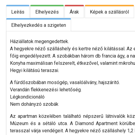
Leírás
Elhelyezés
Árak
Képek a szállásról
Elhelyezkedés a szigeten
Háziállatok megengedettek.
A hegyekre néző szálláshely és kertre néző kilátással. Az
főig engedélyezett. A szobákban három db francia ágy, a n
Konyha maximálisan felszerelt, étkezővel, valamint mikrohu
Hegyi kilátású teraszai.
A fürdőszobában mosógép, vasalóálvány, hajszáritó.
Verandán flekkenezési lehetőség.
Légkondicionáló
Nem dohányzó szobák
Az apartman közelében található népszerű látnivalók kö
Múzeum és a sétáló utca. A Diamond Apartment körülbelül
terasszal várja vendégeit. A hegyekre néző szálláshely 1,2 