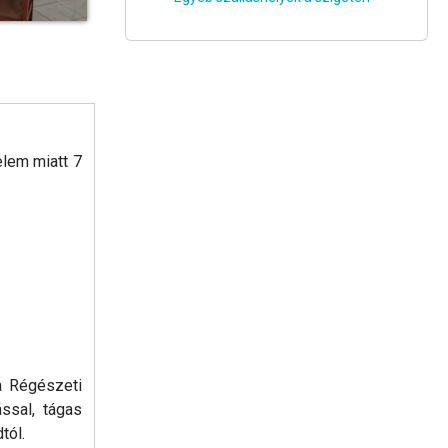
elem miatt 7
a Régészeti
ssal, tágas
tól.