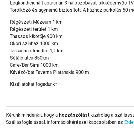
Légkondicionált apartman 3 hálószobával, síkképernyős TV-
Törölköző és ágynemű biztosított. A házhoz parkolás 50 mé
Régészeti Múzeum 1 km
Régészeti terület 1 km
Thassos kikötője 900 km
Ókori színház 1000 km
Tarsanas strandtól 1,1 km
Sétáló utca 850km
Cafe/Bar Simi 1000 km
Kávézó/bár Taverna Platanakia 900 m
Kisállatokat fogadunk*
Kérünk mindenkit, hogy a
hozzászólást
kizárólag a szálláss
Szállásfoglalással, információkéréssel kapcsolatban az
Érde