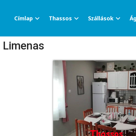
Címlap
Thassos
Szállások
Ág
- Limenas