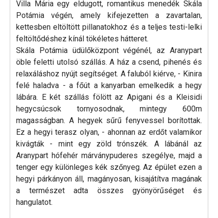
Villa Mária egy eldugott, romantikus menedék Skála
Potámia végén, amely kifejezetten a zavartalan,
kettesben eltöltött pillanatokhoz és a teljes testi-lelki
feltöltődéshez kínál tökéletes hátteret.
Skála Potámia üdülőközpont végénél, az Aranypart
öble feletti utolsó szállás. A ház a csend, pihenés és
relaxáláshoz nyújt segítséget. A faluból kiérve, - Kinira
felé haladva - a főút a kanyarban emelkedik a hegy
lábára. E két szállás fölött az Apigani és a Kleisidi
hegycsúcsok tornyosodnak, mintegy 600m
magasságban. A hegyek sűrű fenyvessel borítottak.
Ez a hegyi terasz olyan, - ahonnan az erdőt valamikor
kivágták - mint egy zöld trónszék. A lábánál az
Aranypart hófehér márványpuderes szegélye, majd a
tenger egy különleges kék szőnyeg. Az épület ezen a
hegyi párkányon áll, magányosan, kisajátítva magának
a természet adta összes gyönyörűséget és
hangulatot.