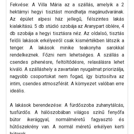
Fekvése: A Villa Mária az a szállás, amelyik a 2
hektárnyi hegyi tisztást mondhatja magánudvarának.
Az épület alpesi ház jellegű, félszintes lakás
kialakítású. 5 db stúdió szobája az Aranypart öblére, 4
db szobája a hegyi tisztásra néz. Az oldalsó, tisztás
felőli lakások erkélyeiről csak kismértékben látszik a
tenger. A lakások minike teakonyha sarokkal
rendelkeznek. Főzni nem lehetséges. A szállás a
csendes pihenésre, feltöltődésre, relaxálásra lehet
kiváló. A szálláshely a zavartalan nyugalmat priorizálja,
nagyobb csoportokat nem fogad, így biztosítva az
intim, csendes atmoszférát. A környezet valóban erre
ideális.
A lakások berendezése: A fürdőszoba zuhanytálcás,
tusfürdős. A hálószobában világos színű fenyőfa
bútor ikerággyal, normálméretű fagyasztó és
hűtőszekrény van. A normál méretű erkélyen kerti
bútorok.