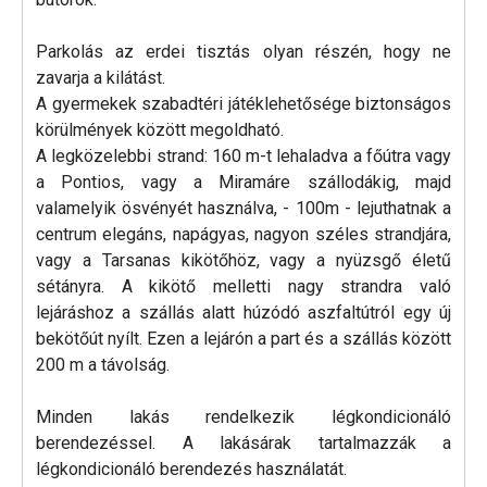
Parkolás az erdei tisztás olyan részén, hogy ne
zavarja a kilátást.
A gyermekek szabadtéri játéklehetősége biztonságos
körülmények között megoldható.
A legközelebbi strand: 160 m-t lehaladva a főútra vagy
a Pontios, vagy a Miramáre szállodákig, majd
valamelyik ösvényét használva, - 100m - lejuthatnak a
centrum elegáns, napágyas, nagyon széles strandjára,
vagy a Tarsanas kikötőhöz, vagy a nyüzsgő életű
sétányra. A kikötő melletti nagy strandra való
lejáráshoz a szállás alatt húzódó aszfaltútról egy új
bekötőút nyílt. Ezen a lejárón a part és a szállás között
200 m a távolság.
Minden lakás rendelkezik légkondicionáló
berendezéssel. A lakásárak tartalmazzák a
légkondicionáló berendezés használatát.