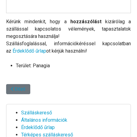
Kérünk mindenkit, hogy a
hozzászólást
kizárólag a
szállással kapcsolatos vélemények, tapasztalatok
megosztására használja!
Szállásfoglalással, információkéréssel kapcsolatban
az
Érdeklődő űrlap
ot kérjük használni!
Terület:
Panagia
Előző cikk: Vasilis Kastrinos vendégház *****
Előző
Szálláskereső
Általános információk
Érdeklődő űrlap
Térképes szálláskereső