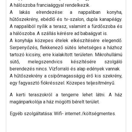
A hálószoba franciaággyal rendelkezik.
A lakás elrendezése: a nappaliban konyha,
hűtőszekrény, ebédlő és tv-szalon, dupla kanapéágy.
A nappaliból nyílik a terasz, valamint a fürdőszoba és
a hálószoba. A szállás kérésre ad babaágyat is.
A konyhája közepes ételek elkészítésére elegendő.
Serpenyőzés, flekkenező sütés lehetséges a házhoz
tartozó kicsiny, erre kialakított területen. Mikrohullámú
sütő, melegszendvics készítésére szolgáló
berendezés nincs. Vízforraló és alap edények vannak.
A hűtőszekrény a csípőmagasságig érő kis szekrény,
egy fagyasztó fiókrésszel. Közepes teljesítményű.
A kerti teraszokról a tengerre lehet látni. A ház
magánparkolója a ház mögötti bérelt terület.
Egyéb szolgáltatása: Wifi- internet /költségmentes.