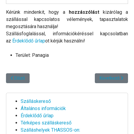
Kérünk mindenkit, hogy a
hozzászólást
kizárólag a
szállással kapcsolatos vélemények, tapasztalatok
megosztására használja!
Szállásfoglalással, információkéréssel kapcsolatban
az
Érdeklődő űrlap
ot kérjük használni!
Terület:
Panagia
Előző cikk: Angela Apartman és Stúdió *****
Következő cikk: E
Előző
Következő
Szálláskereső
Általános információk
Érdeklődő űrlap
Térképes szálláskereső
Szálláshelyek THASSOS-on: