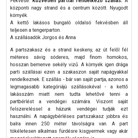
Fekvése:
Közvetlen parttal rendelkező szállás.
A
központi nagy strand és a centrum között. Nyugodt
környék.
A kettő lakásos bungaló oldalsó fekvésben áll
teljesen a tengerparton.
A szállásadók Jorgos és Anna
A partszakasz és a strand keskeny, az út felől fél
méteres sávig sóderes, majd finom homokos,
hosszan bemenve sekély vizű. A környék igen drága
parti szállásai ezen a szakaszon saját napágyakkal
rendelkeznek. E szállás - bár van saját partja, azonos a
legmagasabb kategóriájú szállásokéval - a kettő
lakásszám miatt nem tudta lehetővé tenni a
partbérlést a vendégei számára. Viszont saját
felszereléssel a házunk vendégei tudják ezt
használni. A napágybérléses partszakasz jobbra és
balra innen 250 méter távolságra van. A part
tökéletesen alkalmas fürdésre kisgyermek vagy akár