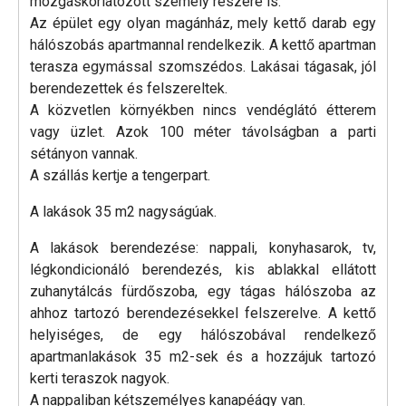
mozgáskorlátozott személy részére is.
Az épület egy olyan magánház, mely kettő darab egy
hálószobás apartmannal rendelkezik. A kettő apartman
terasza egymással szomszédos. Lakásai tágasak, jól
berendezettek és felszereltek.
A közvetlen környékben nincs vendéglátó étterem
vagy üzlet. Azok 100 méter távolságban a parti
sétányon vannak.
A szállás kertje a tengerpart.
A lakások 35 m2 nagyságúak.
A lakások berendezése: nappali, konyhasarok, tv,
légkondicionáló berendezés, kis ablakkal ellátott
zuhanytálcás fürdőszoba, egy tágas hálószoba az
ahhoz tartozó berendezésekkel felszerelve. A kettő
helyiséges, de egy hálószobával rendelkező
apartmanlakások 35 m2-sek és a hozzájuk tartozó
kerti teraszok nagyok.
A nappaliban kétszemélyes kanapéágy van.