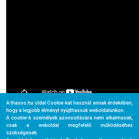
A thasos.hu oldal Cookie-kat használ annak érdekében,
hogy a legjobb élményt nyújthassuk weboldalunkon.
A cookie-k személyek azonosítására nem alkalmasak,
csak a weboldal megfelelő működéséhez
Előző cikk: A Kék Gyémánt vitorláshajó
Következő cikk: Vi
Előző
Következő
szükségesek.