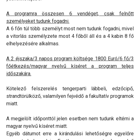
A programra összesen 6 vendéget, csak felnőtt
személyeket tudunk fogadni.
A 6 főn túl több személyt most nem tudunk fogadni, mivel
a vitorlás személyzete most 4 főből áll és a 4 kabin 8 fő
elhelyezésére alkalmas.
A 2 éjszaka/3 napos program költsége 1800 Euró/6 fő/3
főétkezés/magyar nyelvű kíséret a program teljes
időszakára.
Kötelező felszerelés tengerparti lábbeli, edzőcipő,
strandtörülköző, valamilyen fejvédő a fakultatív programok
miatt.
A megjelölt időponttól jelen esetben nem tudunk eltérni a
magyar nyelvű kíséret miatt.
Egyéb dátumot erre a kirándulási lehetőségre egyelőre