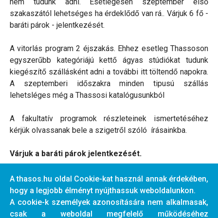
nem tudunk adni. Esetlegesen szeptember első
szakaszától lehetséges ha érdeklődő van rá.. Várjuk 6 fő -
baráti párok - jelentkezését.
A vitorlás program 2 éjszakás. Ehhez esetleg Thassoson
egyszerűbb kategóriájú kettő ágyas stúdiókat tudunk
kiegészítő szállásként adni a további itt töltendő napokra.
A szeptemberi időszakra minden tipusú szállás
lehetsléges még a Thassosi katalógusunkból
A fakultatív programok részleteinek ismertetéséhez
kérjük olvassanak bele a szigetről szóló írásainkba.
Várjuk a baráti párok jelentkezését.
A thasos.hu oldal Cookie-kat használ annak érdekében,
hogy a legjobb élményt nyújthassuk weboldalunkon.
A cookie-k személyek azonosítására nem alkalmasak,
csak a weboldal megfelelő működéséhez
Előző cikk: Zsuzsi és Andris ajándéka a THASSOS rajongok felé
Következő cikk: Mi
Előző
Következő