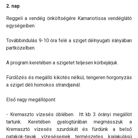
2. nap
Reggeli a vendég önköltségére Kamariotissa vendéglátó
egységeiben.
Továbbindulás 9-10 óra felé a sziget délnyugati irányában
partközelben.
A program keretében a szigetet teljesen körbejárjuk.
Fürdőzés és megálló kikötés nélkül, tengeren horgonyzás
a sziget déli homokos strandjainál.
Első nagy megállópont:
- Kremaszto vízesés öblében. Itt kb 3 órányi megállót
tartunk. Keretében gyalogtúrában megmásszuk a
Kremasztó vízesés szurdokát és fürdünk a belső
patakok-tavak vízeséseinek természetes kialakulású