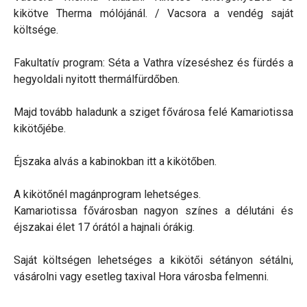
kikötve Therma mólójánál. / Vacsora a vendég saját
költsége.
Fakultatív program: Séta a Vathra vízeséshez és fürdés a
hegyoldali nyitott thermálfürdőben.
Majd tovább haladunk a sziget fővárosa felé Kamariotissa
kikötőjébe.
Éjszaka alvás a kabinokban itt a kikötőben.
A kikötőnél magánprogram lehetséges.
Kamariotissa fővárosban nagyon színes a délutáni és
éjszakai élet 17 órától a hajnali órákig.
Saját költségen lehetséges a kikötői sétányon sétálni,
vásárolni vagy esetleg taxival Hora városba felmenni.