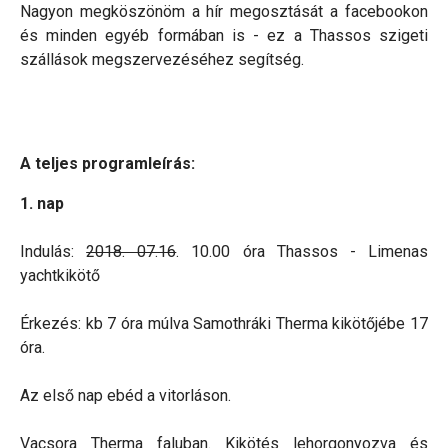
Nagyon megköszönöm a hír megosztását a facebookon
és minden egyéb formában is - ez a Thassos szigeti
szállások megszervezéséhez segítség.
A teljes programleírás:
1. nap
Indulás:
2018. 07.16
. 10.00 óra Thassos - Limenas
yachtkikötő
Érkezés: kb 7 óra múlva Samothráki Therma kikötőjébe 17
óra.
Az első nap ebéd a vitorláson.
Vacsora Therma faluban. Kikötés lehorgonyozva és