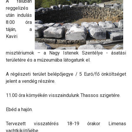
A faluban
reggelizés
után indulás
8.00 óra
táján, a
Kaviri
misztériumok – a Nagy Istenek Szentélye - ásatási
területére és a múzeumába látogatunk el.
A régészeti terület belépőjegye / 5 Euró/fő önköltséget
jelent a vendég részére.
11.00 óra környékén visszaindulunk Thassos szigetére.
Ebéd a hajón.
Tervezett visszatérés 18-19 órakor Limenas
yachtkikötőjébe.