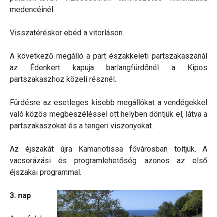
medencéinél.
Visszatéréskor ebéd a vitorláson.
A következő megálló a part északkeleti partszakaszánál
az Édenkert kapuja barlangfürdőnél a Kipos
partszakaszhoz közeli résznél.
Fürdésre az esetleges kisebb megállókat a vendégekkel
való közös megbeszéléssel ott helyben döntjük el, látva a
partszakaszokat és a tengeri viszonyokat.
Az éjszakát újra Kamariotissa fővárosban töltjük. A
vacsorázási és programlehetőség azonos az első
éjszakai programmal.
3. nap