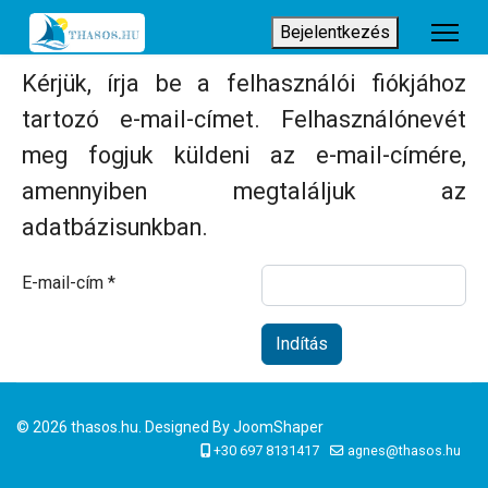
Bejelentkezés
Kérjük, írja be a felhasználói fiókjához
tartozó e-mail-címet. Felhasználónevét
meg fogjuk küldeni az e-mail-címére,
amennyiben megtaláljuk az
adatbázisunkban.
E-mail-cím
*
Indítás
© 2026 thasos.hu. Designed By
JoomShaper
+30 697 8131417
agnes@thasos.hu