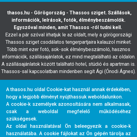
thasos.hu - Görögország - Thassos sziget. Szállások,
információk, leírások, fotók, élménybeszámolók.
Egyszóval minden, amit Thassos -ról tudni kell.
Ezzel a pár szóval írhatjuk le az oldalt, mely a görögországi
Thassos sziget csodálatos tengerpartjaira kalauzol minket.
Több mint ezer fotó, sok-sok élménybeszámoló, hasznos
információk, szállásajánlatok, ez mind megtalálható az oldalon.
A szállásajánlatok között található hotel, stúdió és apartman is.
Thassos-sal kapcsolatban mindenben segít Ági (Ónodi Ágnes).
Az oldalon található cikkek, szövegek szerzői jogvédelem
A thasos.hu oldal Cookie-kat használ annak érdekében,
alatt állnak!
hogy a legjobb élményt nyújthassuk weboldalunkon.
Felhasználásukhoz, átírásukhoz, más oldalakon
A cookie-k személyek azonosítására nem alkalmasak,
közlésükhöz az oldal tulajdonosának feltétlen írásbeli
csak a weboldal megfelelő működéséhez
hozzájárulása szükséges!
szükségesek.
Az oldal használatával Ön beleegyezik a cookie-k
Tárhelyszolgáltatónk a
www.tarhely.eu
használatába. A cookie fájlokat az Ön gépén tárolja az