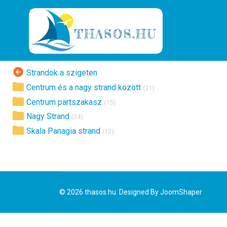
Strandok a szigeten
Centrum és a nagy strand között
(31)
Centrum partszakasz
(15)
Nagy Strand
(24)
Skala Panagia strand
(12)
© 2026 thasos.hu. Designed By
JoomShaper