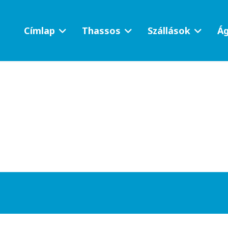
Címlap
Thassos
Szállások
Ág