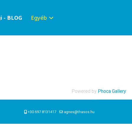
i - BLOG
Egyéb
Powered by
Phoca Gallery
+30 697 8131417
agnes@thasos.hu