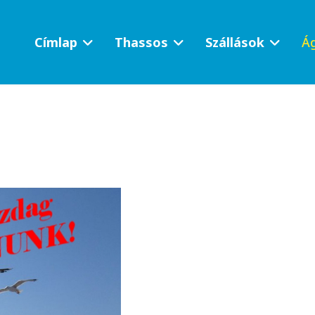
Címlap
Thassos
Szállások
Ág